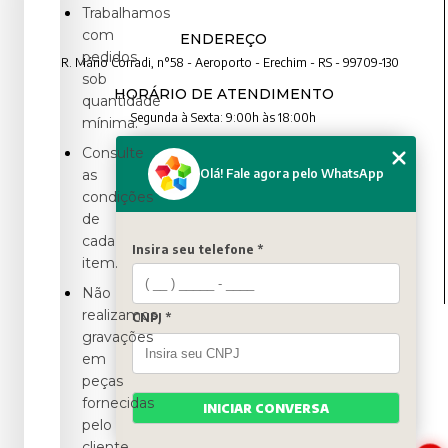
Trabalhamos
com
ENDEREÇO
pedidos
R. Mário Corradi, n°58 - Aeroporto - Erechim - RS - 99709-130
sob
HORÁRIO DE ATENDIMENTO
quantidade
Segunda à Sexta: 9:00h às 18:00h
mínima.
Consulte
CONTATO
Olá! Fale agora pelo WhatsApp
as
condições
(54) 3321-4699
de
(54) 3321-4699
cada
contato@artexbrindes.com.br
Insira seu telefone *
item.
Não
realizamos
CNPJ *
MENU
gravações
HOME
em
QUEM SOMOS
peças
PRODUTOS
fornecidas
INICIAR CONVERSA
BLOG
pelo
CONTATO
cliente.