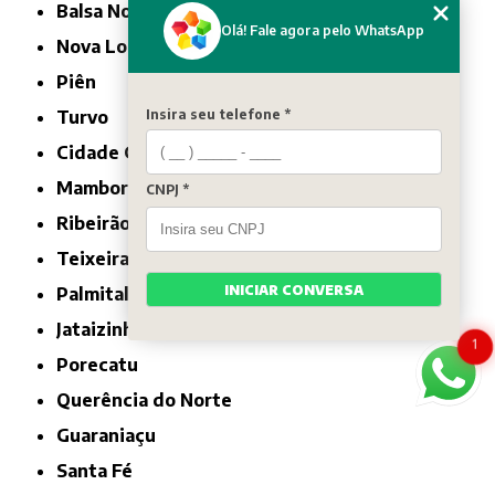
Balsa Nova
Olá! Fale agora pelo WhatsApp
Nova Londrina
Piên
Insira seu telefone *
Turvo
Cidade Gaúcha
Mamborê
CNPJ *
Ribeirão do Pinhal
Teixeira Soares
INICIAR CONVERSA
Palmital
Jataizinho
1
Porecatu
Querência do Norte
Guaraniaçu
Santa Fé