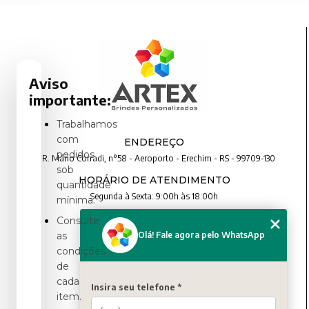
Aviso
importante:
Trabalhamos
com
ENDEREÇO
pedidos
R. Mário Corradi, n°58 - Aeroporto - Erechim - RS - 99709-130
sob
HORÁRIO DE ATENDIMENTO
quantidade
Segunda à Sexta: 9:00h às 18:00h
mínima.
Consulte
CONTATO
Olá! Fale agora pelo WhatsApp
as
condições
(54) 3321-4699
de
(54) 3321-4699
cada
contato@artexbrindes.com.br
Insira seu telefone *
item.