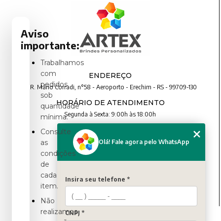
Aviso
importante:
Trabalhamos
com
ENDEREÇO
pedidos
R. Mário Corradi, n°58 - Aeroporto - Erechim - RS - 99709-130
sob
HORÁRIO DE ATENDIMENTO
quantidade
Segunda à Sexta: 9:00h às 18:00h
mínima.
Consulte
CONTATO
Olá! Fale agora pelo WhatsApp
as
condições
(54) 3321-4699
de
(54) 3321-4699
cada
contato@artexbrindes.com.br
Insira seu telefone *
item.
Não
realizamos
CNPJ *
MENU