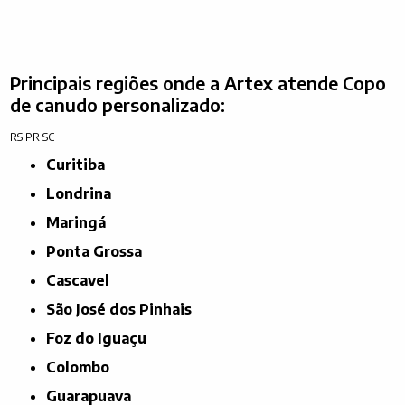
Principais regiões onde a Artex atende Copo
de canudo personalizado:
RS
PR
SC
Curitiba
Londrina
Maringá
Ponta Grossa
Cascavel
São José dos Pinhais
Foz do Iguaçu
Colombo
Guarapuava