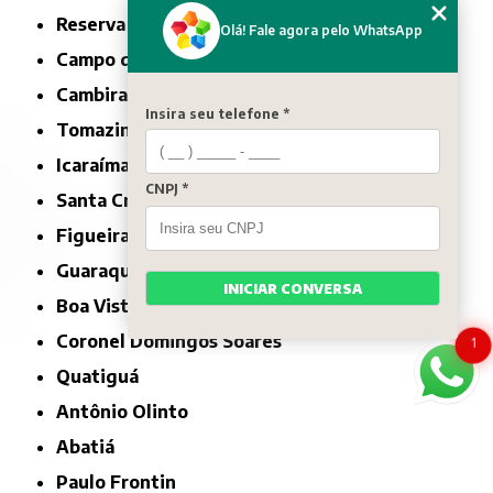
Reserva do Iguaçu
Olá! Fale agora pelo WhatsApp
Campo do Tenente
Cambira
Insira seu telefone *
Tomazina
Icaraíma
CNPJ *
Santa Cruz de Monte Castelo
Figueira
Guaraqueçaba
INICIAR CONVERSA
Boa Vista da Aparecida
Coronel Domingos Soares
1
Quatiguá
Antônio Olinto
Abatiá
Paulo Frontin