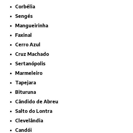
Corbélia
Sengés
Mangueirinha
Faxinal
Cerro Azul
Cruz Machado
Sertanópolis
Marmeleiro
Tapejara
Bituruna
Cândido de Abreu
Salto do Lontra
Clevelândia
Candói