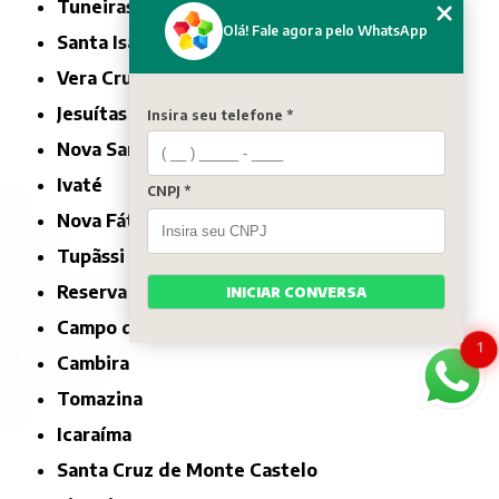
Tuneiras do Oeste
Olá! Fale agora pelo WhatsApp
Santa Isabel do Ivaí
Vera Cruz do Oeste
Jesuítas
Insira seu telefone *
Nova Santa Rosa
Ivaté
CNPJ *
Nova Fátima
Tupãssi
Reserva do Iguaçu
INICIAR CONVERSA
Campo do Tenente
1
Cambira
Tomazina
Icaraíma
Santa Cruz de Monte Castelo