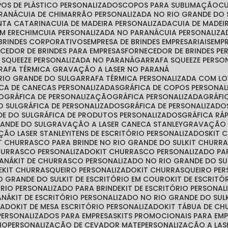
POS DE PLÁSTICO PERSONALIZADOS
COPOS PARA SUBLIMAÇÃO
ARANÁ
CUIA DE CHIMARRÃO PERSONALIZADA NO RIO GRANDE DO 
ANTA CATARINA
CUIA DE MADEIRA PERSONALIZADA
CUIA DE MADE
EM ERECHIM
CUIA PERSONALIZADA NO PARANÁ
CUIA PERSONALIZ
 BRINDES CORPORATIVOS
EMPRESA DE BRINDES EMPRESARIAIS
EMP
ECEDOR DE BRINDES PARA EMPRESAS
FORNECEDOR DE BRINDES P
A SQUEEZE PERSONALIZADA NO PARANÁ
GARRAFA SQUEEZE PERSO
RRAFA TÉRMICA GRAVAÇÃO A LASER NO PARANÁ
RIO GRANDE DO SUL
GARRAFA TÉRMICA PERSONALIZADA COM L
FICA DE CANECAS PERSONALIZADAS
GRÁFICA DE COPOS PERSONA
ÃO
GRÁFICA DE PERSONALIZAÇÃO
GRÁFICA PERSONALIZADA
GRÁF
O SUL
GRÁFICA DE PERSONALIZADOS
GRÁFICA DE PERSONALIZAD
DE DO SUL
GRÁFICA DE PRODUTOS PERSONALIZADOS
GRÁFICA R
RANDE DO SUL
GRAVAÇÃO A LASER CANECA STANLEY
GRAVAÇÃO 
ÇÃO LASER STANLEY
ITENS DE ESCRITÓRIO PERSONALIZADOS
KIT
IT CHURRASCO PARA BRINDE NO RIO GRANDE DO SUL
KIT CHURR
CHURRASCO PERSONALIZADO
KIT CHURRASCO PERSONALIZADO PA
RANÁ
KIT DE CHURRASCO PERSONALIZADO NO RIO GRANDE DO SU
E
KIT CHURRASQUEIRO PERSONALIZADO
KIT CHURRASQUEIRO PE
O GRANDE DO SUL
KIT DE ESCRITÓRIO EM COURO
KIT DE ESCRIT
TÓRIO PERSONALIZADO PARA BRINDE
KIT DE ESCRITÓRIO PERSONA
ANÁ
KIT DE ESCRITÓRIO PERSONALIZADO NO RIO GRANDE DO SUL
ZADO
KIT DE MESA ESCRITÓRIO PERSONALIZADO
KIT TÁBUA DE C
S PERSONALIZADOS PARA EMPRESAS
KITS PROMOCIONAIS PARA EM
IO
PERSONALIZAÇÃO DE CEVADOR MATE
PERSONALIZAÇÃO A LAS