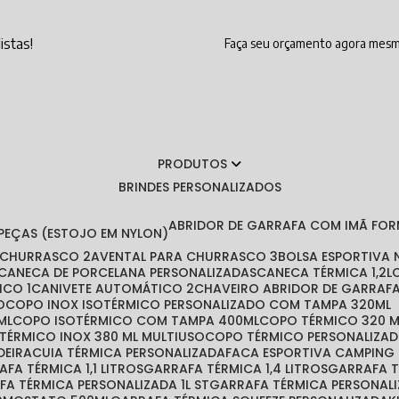
istas!
Faça seu orçamento agora mes
PRODUTOS
BRINDES PERSONALIZADOS
ABRIDOR DE GARRAFA COM IMÃ FO
 PEÇAS (ESTOJO EM NYLON)
A CHURRASCO 2
AVENTAL PARA CHURRASCO 3
BOLSA ESPORTIVA
CANECA DE PORCELANA PERSONALIZADAS
CANECA TÉRMICA 1,2L
ICO 1
CANIVETE AUTOMÁTICO 2
CHAVEIRO ABRIDOR DE GARRAF
O
COPO INOX ISOTÉRMICO PERSONALIZADO COM TAMPA 320ML
ML
COPO ISOTÉRMICO COM TAMPA 400ML
COPO TÉRMICO 320 
 TÉRMICO INOX 380 ML MULTIUSO
COPO TÉRMICO PERSONALIZA
DEIRA
CUIA TÉRMICA PERSONALIZADA
FACA ESPORTIVA CAMPING
RAFA TÉRMICA 1,1 LITROS
GARRAFA TÉRMICA 1,4 LITROS
GARRAFA 
AFA TÉRMICA PERSONALIZADA 1L ST
GARRAFA TÉRMICA PERSONAL