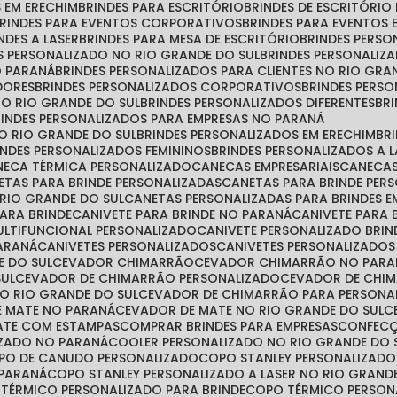
S EM ERECHIM
BRINDES PARA ESCRITÓRIO
BRINDES DE ESCRITÓRI
BRINDES PARA EVENTOS CORPORATIVOS
BRINDES PARA EVENTOS 
INDES A LASER
BRINDES PARA MESA DE ESCRITÓRIO
BRINDES PERS
ES PERSONALIZADO NO RIO GRANDE DO SUL
BRINDES PERSONALIZ
O PARANÁ
BRINDES PERSONALIZADOS PARA CLIENTES NO RIO GRA
DORES
BRINDES PERSONALIZADOS CORPORATIVOS
BRINDES PER
NO RIO GRANDE DO SUL
BRINDES PERSONALIZADOS DIFERENTES
B
BRINDES PERSONALIZADOS PARA EMPRESAS NO PARANÁ
NO RIO GRANDE DO SUL
BRINDES PERSONALIZADOS EM ERECHIM
B
RINDES PERSONALIZADOS FEMININOS
BRINDES PERSONALIZADOS A 
ANECA TÉRMICA PERSONALIZADO
CANECAS EMPRESARIAIS
CANECA
NETAS PARA BRINDE PERSONALIZADAS
CANETAS PARA BRINDE PE
 RIO GRANDE DO SUL
CANETAS PERSONALIZADAS PARA BRINDES E
PARA BRINDE
CANIVETE PARA BRINDE NO PARANÁ
CANIVETE PARA
MULTIFUNCIONAL PERSONALIZADO
CANIVETE PERSONALIZADO BRIN
PARANÁ
CANIVETES PERSONALIZADOS
CANIVETES PERSONALIZADO
E DO SUL
CEVADOR CHIMARRÃO
CEVADOR CHIMARRÃO NO PARA
SUL
CEVADOR DE CHIMARRÃO PERSONALIZADO
CEVADOR DE CHI
O RIO GRANDE DO SUL
CEVADOR DE CHIMARRÃO PARA PERSONA
E MATE NO PARANÁ
CEVADOR DE MATE NO RIO GRANDE DO SUL
MATE COM ESTAMPAS
COMPRAR BRINDES PARA EMPRESAS
CONFEC
IZADO NO PARANÁ
COOLER PERSONALIZADO NO RIO GRANDE DO 
OPO DE CANUDO PERSONALIZADO
COPO STANLEY PERSONALIZADO
 PARANÁ
COPO STANLEY PERSONALIZADO A LASER NO RIO GRAND
 TÉRMICO PERSONALIZADO PARA BRINDE
COPO TÉRMICO PERSO