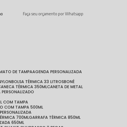
mo
Faça seu orçamento por Whatsapp
RMATO DE TAMPA
AGENDA PERSONALIZADA
 NYLON
BOLSA TÉRMICA 33 LITROS
BONÉ
CANECA TÉRMICA 350ML
CANETA DE METAL
A PERSONALIZADO
ML COM TAMPA
DO COM TAMPA 500ML
 PERSONALIZADA
TÉRMICA 700ML
GARRAFA TÉRMICA 850ML
IZADA 650ML