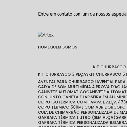
Entre em contato com um de nossos especial
HOME
QUEM SOMOS
KIT CHURRASCO
KIT CHURRASCO 3 PEÇAS
KIT CHURRASCO 5
AVENTAL PARA CHURRASCO 1
AVENTAL PAR
CAIXA DE SOM MULTIMÍDIA À PROVA D’ÁGUA
CANIVETE AUTOMÁTICO
CANIVETE AUTOMÁT
CONJUNTO CANETA E LAPISEIRA EM ALUMÍNI
COPO ISOTÉRMICA COM TAMPA E ALÇA 473
COPO TÉRMICO 500ML COM ABRIDOR
COPO
CUIA DE CHIMARRÃO PERSONALIZADA DE MA
GARRAFA TÉRMICA 1 LITRO (SEM ALÇA)
GAR
GARRAFA TÉRMICA PERSONALIZADA 1L
GARR