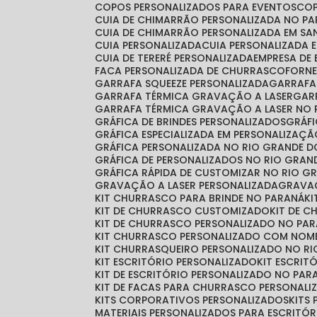
COPOS PERSONALIZADOS PARA EVENTOS
CO
CUIA DE CHIMARRÃO PERSONALIZADA NO P
CUIA DE CHIMARRÃO PERSONALIZADA EM S
CUIA PERSONALIZADA
CUIA PERSONALIZADA 
CUIA DE TERERÉ PERSONALIZADA
EMPRESA DE
FACA PERSONALIZADA DE CHURRASCO
FORN
GARRAFA SQUEEZE PERSONALIZADA
GARRAF
GARRAFA TÉRMICA GRAVAÇÃO A LASER
GA
GARRAFA TÉRMICA GRAVAÇÃO A LASER NO 
GRÁFICA DE BRINDES PERSONALIZADOS
GRÁ
GRÁFICA ESPECIALIZADA EM PERSONALIZAÇ
GRÁFICA PERSONALIZADA NO RIO GRANDE D
GRÁFICA DE PERSONALIZADOS NO RIO GRAN
GRÁFICA RÁPIDA DE CUSTOMIZAR NO RIO G
GRAVAÇÃO A LASER PERSONALIZADA
GRAVA
KIT CHURRASCO PARA BRINDE NO PARANÁ
K
KIT DE CHURRASCO CUSTOMIZADO
KIT DE 
KIT DE CHURRASCO PERSONALIZADO NO PA
KIT CHURRASCO PERSONALIZADO COM NOM
KIT CHURRASQUEIRO PERSONALIZADO NO RI
KIT ESCRITÓRIO PERSONALIZADO
KIT ESCRI
KIT DE ESCRITÓRIO PERSONALIZADO NO PAR
KIT DE FACAS PARA CHURRASCO PERSONALI
KITS CORPORATIVOS PERSONALIZADOS
KIT
MATERIAIS PERSONALIZADOS PARA ESCRITÓR