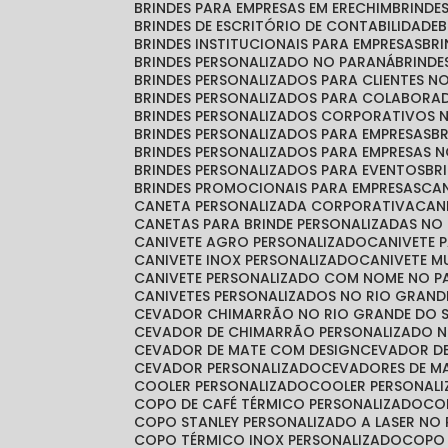
BRINDES PARA EMPRESAS EM ERECHIM
BRINDE
BRINDES DE ESCRITÓRIO DE CONTABILIDADE
BRINDES INSTITUCIONAIS PARA EMPRESAS
BR
BRINDES PERSONALIZADO NO PARANÁ
BRIND
BRINDES PERSONALIZADOS PARA CLIENTES N
BRINDES PERSONALIZADOS PARA COLABORA
BRINDES PERSONALIZADOS CORPORATIVOS 
BRINDES PERSONALIZADOS PARA EMPRESAS
BRINDES PERSONALIZADOS PARA EMPRESAS 
BRINDES PERSONALIZADOS PARA EVENTOS
B
BRINDES PROMOCIONAIS PARA EMPRESAS
C
CANETA PERSONALIZADA CORPORATIVA
CA
CANETAS PARA BRINDE PERSONALIZADAS NO
CANIVETE AGRO PERSONALIZADO
CANIVETE 
CANIVETE INOX PERSONALIZADO
CANIVETE 
CANIVETE PERSONALIZADO COM NOME NO 
CANIVETES PERSONALIZADOS NO RIO GRAND
CEVADOR CHIMARRÃO NO RIO GRANDE DO 
CEVADOR DE CHIMARRÃO PERSONALIZADO N
CEVADOR DE MATE COM DESIGN
CEVADOR D
CEVADOR PERSONALIZADO
CEVADORES DE 
COOLER PERSONALIZADO
COOLER PERSONAL
COPO DE CAFÉ TÉRMICO PERSONALIZADO
C
COPO STANLEY PERSONALIZADO A LASER NO
COPO TÉRMICO INOX PERSONALIZADO
COPO