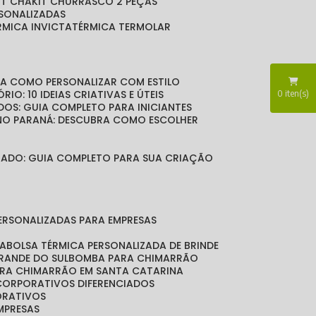
KIT CHA
KIT CHURRASCO 2 PEÇAS
RSONALIZADAS
ÉRMICA INVICTA
TÉRMICA TERMOLAR
BRA COMO PERSONALIZAR COM ESTILO
RIO: 10 IDEIAS CRIATIVAS E ÚTEIS
0
iten(s)
DOS: GUIA COMPLETO PARA INICIANTES
 NO PARANÁ: DESCUBRA COMO ESCOLHER
LIZADO: GUIA COMPLETO PARA SUA CRIAÇÃO
PERSONALIZADAS PARA EMPRESAS
DA
BOLSA TÉRMICA PERSONALIZADA DE BRINDE
GRANDE DO SUL
BOMBA PARA CHIMARRÃO
ARA CHIMARRÃO EM SANTA CATARINA
 CORPORATIVOS DIFERENCIADOS
ORATIVOS
EMPRESAS