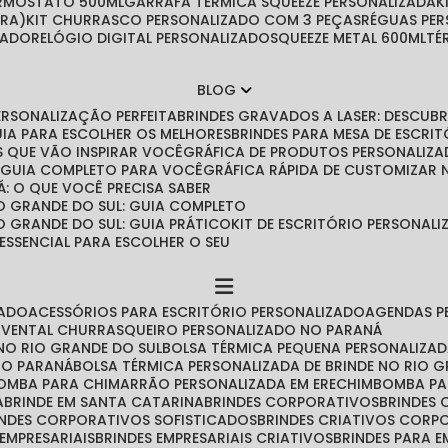
ERMOSTATO 500ML
GARRAFA TÉRMICA SQUEEZE PERSONALIZADA
IRA)
KIT CHURRASCO PERSONALIZADO COM 3 PEÇAS
RÉGUAS PE
ZADO
RELÓGIO DIGITAL PERSONALIZADO
SQUEEZE METAL 600ML
T
BLOG
PERSONALIZAÇÃO PERFEITA
BRINDES GRAVADOS A LASER: DESCU
GUIA PARA ESCOLHER OS MELHORES
BRINDES PARA MESA DE ESCRITÓ
IAS QUE VÃO INSPIRAR VOCÊ
GRÁFICA DE PRODUTOS PERSONALIZA
O GUIA COMPLETO PARA VOCÊ
GRÁFICA RÁPIDA DE CUSTOMIZAR
Á: O QUE VOCÊ PRECISA SABER
O GRANDE DO SUL: GUIA COMPLETO
O GRANDE DO SUL: GUIA PRÁTICO
KIT DE ESCRITÓRIO PERSONA
 ESSENCIAL PARA ESCOLHER O SEU
ZADO
ACESSÓRIOS PARA ESCRITÓRIO PERSONALIZADO
AGENDAS 
AVENTAL CHURRASQUEIRO PERSONALIZADO NO PARANÁ
NO RIO GRANDE DO SUL
BOLSA TÉRMICA PEQUENA PERSONALIZA
 NO PARANÁ
BOLSA TÉRMICA PERSONALIZADA DE BRINDE NO RIO 
BOMBA PARA CHIMARRÃO PERSONALIZADA EM ERECHIM
BOMBA P
A
BRINDE EM SANTA CATARINA
BRINDES CORPORATIVOS
BRINDES
RINDES CORPORATIVOS SOFISTICADOS
BRINDES CRIATIVOS CORP
 EMPRESARIAIS
BRINDES EMPRESARIAIS CRIATIVOS
BRINDES PARA 