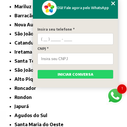
Mariluz
Olá! Fale agora pelo WhatsApp
Barracão
Nova Aurora
Insira seu telefone *
São João
Catanduvas
CNPJ *
Iretama
Santa Tereza do Oeste
São João do Ivaí
INICIAR CONVERSA
Alto Piquiri
Roncador
1
Rondon
Japurá
Agudos do Sul
Santa Maria do Oeste