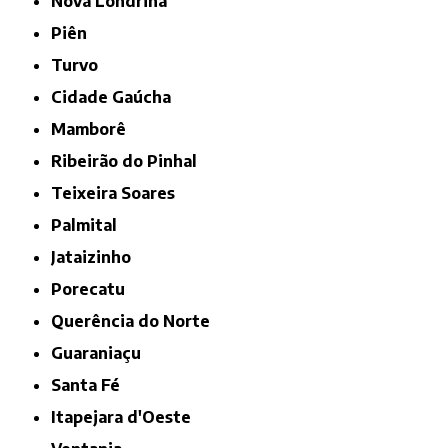
Nova Londrina
Piên
Turvo
Cidade Gaúcha
Mamborê
Ribeirão do Pinhal
Teixeira Soares
Palmital
Jataizinho
Porecatu
Querência do Norte
Guaraniaçu
Santa Fé
Itapejara d'Oeste