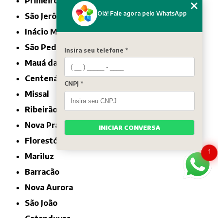
Primeiro de Maio
Olá! Fale agora pelo WhatsApp
São Jerônimo da Serra
Inácio Martins
São Pedro do Ivaí
Insira seu telefone *
Mauá da Serra
Centenário do Sul
CNPJ *
Missal
Ribeirão Claro
Nova Prata do Iguaçu
INICIAR CONVERSA
Florestópolis
1
Mariluz
Barracão
Nova Aurora
São João