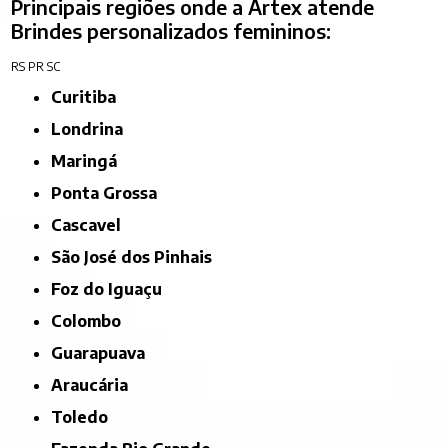
Principais regiões onde a Artex atende
Brindes personalizados femininos:
RS
PR
SC
Curitiba
Londrina
Maringá
Ponta Grossa
Cascavel
São José dos Pinhais
Foz do Iguaçu
Colombo
Guarapuava
Araucária
Toledo