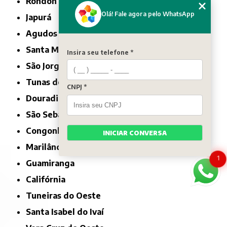
Rondon
Olá! Fale agora pelo WhatsApp
Japurá
Agudos do Sul
Santa Maria do Oeste
Insira seu telefone *
São Jorge d'Oeste
Tunas do Paraná
CNPJ *
Douradina
São Sebastião da Amoreira
Congonhinhas
INICIAR CONVERSA
Marilândia do Sul
1
Guamiranga
Califórnia
Tuneiras do Oeste
Santa Isabel do Ivaí