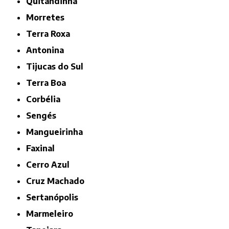
Quitandinha
Morretes
Terra Roxa
Antonina
Tijucas do Sul
Terra Boa
Corbélia
Sengés
Mangueirinha
Faxinal
Cerro Azul
Cruz Machado
Sertanópolis
Marmeleiro