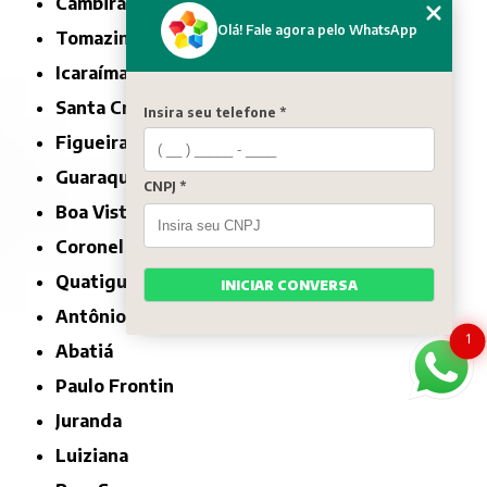
Cambira
Olá! Fale agora pelo WhatsApp
Tomazina
Icaraíma
Santa Cruz de Monte Castelo
Insira seu telefone *
Figueira
Guaraqueçaba
CNPJ *
Boa Vista da Aparecida
Coronel Domingos Soares
Quatiguá
INICIAR CONVERSA
Antônio Olinto
1
Abatiá
Paulo Frontin
Juranda
Luiziana