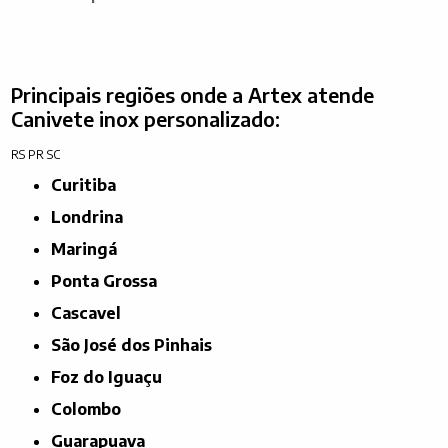
Principais regiões onde a Artex atende
Canivete inox personalizado:
RS
PR
SC
Curitiba
Londrina
Maringá
Ponta Grossa
Cascavel
São José dos Pinhais
Foz do Iguaçu
Colombo
Guarapuava