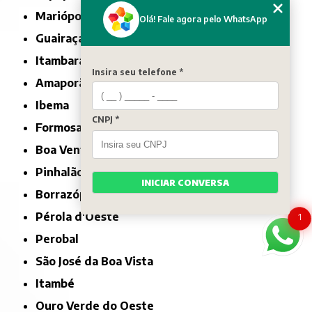
Mariópolis
Olá! Fale agora pelo WhatsApp
Guairaçá
Itambaracá
Insira seu telefone *
Amaporã
Ibema
CNPJ *
Formosa do Oeste
Boa Ventura de São Roque
Pinhalão
INICIAR CONVERSA
Borrazópolis
Pérola d'Oeste
1
Perobal
São José da Boa Vista
Itambé
Ouro Verde do Oeste