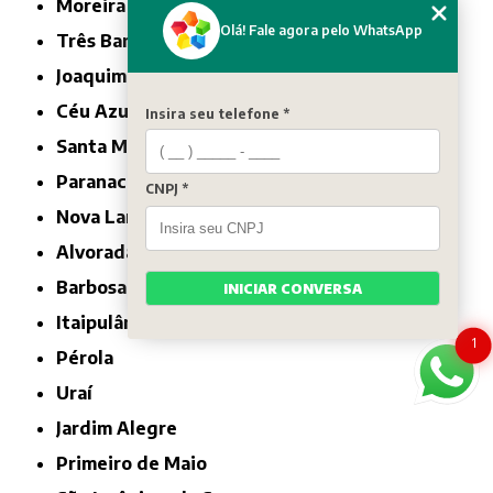
Moreira Sales
Olá! Fale agora pelo WhatsApp
Três Barras do Paraná
Joaquim Távora
Céu Azul
Insira seu telefone *
Santa Mariana
Paranacity
CNPJ *
Nova Laranjeiras
Alvorada do Sul
Barbosa Ferraz
INICIAR CONVERSA
Itaipulândia
1
Pérola
Uraí
Jardim Alegre
Primeiro de Maio