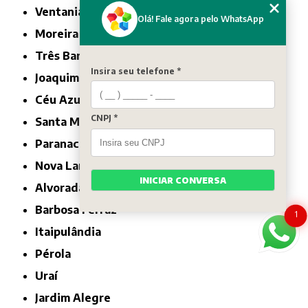
Ventania
Olá! Fale agora pelo WhatsApp
Moreira Sales
Três Barras do Paraná
Insira seu telefone *
Joaquim Távora
Céu Azul
CNPJ *
Santa Mariana
Paranacity
Nova Laranjeiras
INICIAR CONVERSA
Alvorada do Sul
Barbosa Ferraz
1
Itaipulândia
Pérola
Uraí
Jardim Alegre