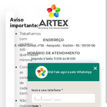
Aviso
importante:
Trabalhamos
com
ENDEREÇO
pedidos
R. Mário Corradi, n°58 - Aeroporto - Erechim - RS - 99709-130
sob
HORÁRIO DE ATENDIMENTO
quantidade
Segunda à Sexta: 9:00h às 18:00h
mínima.
Consulte
CONTATO
Olá! Fale agora pelo WhatsApp
as
condições
(54) 3321-4699
de
(54) 3321-4699
cada
contato@artexbrindes.com.br
Insira seu telefone *
item.
Não
realizamos
CNPJ *