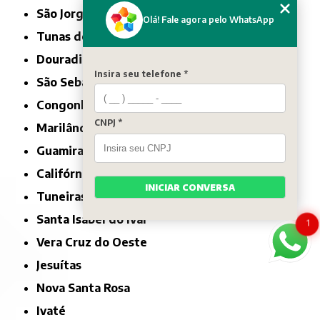
São Jorge d'Oeste
Olá! Fale agora pelo WhatsApp
Tunas do Paraná
Douradina
Insira seu telefone *
São Sebastião da Amoreira
Congonhinhas
CNPJ *
Marilândia do Sul
Guamiranga
Califórnia
INICIAR CONVERSA
Tuneiras do Oeste
Santa Isabel do Ivaí
1
Vera Cruz do Oeste
Jesuítas
Nova Santa Rosa
Ivaté