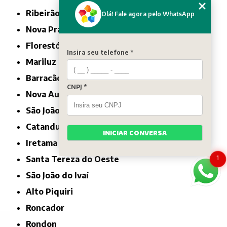
Ribeirão Claro
Olá! Fale agora pelo WhatsApp
Nova Prata do Iguaçu
Florestópolis
Insira seu telefone *
Mariluz
Barracão
CNPJ *
Nova Aurora
São João
Catanduvas
INICIAR CONVERSA
Iretama
1
Santa Tereza do Oeste
São João do Ivaí
Alto Piquiri
Roncador
Rondon