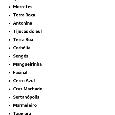
Morretes
Terra Roxa
Antonina
Tijucas do Sul
Terra Boa
Corbélia
Sengés
Mangueirinha
Faxinal
Cerro Azul
Cruz Machado
Sertanópolis
Marmeleiro
Tapejara