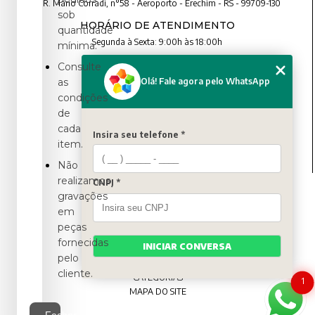
R. Mário Corradi, n°58 - Aeroporto - Erechim - RS - 99709-130
sob
HORÁRIO DE ATENDIMENTO
quantidade
Segunda à Sexta: 9:00h às 18:00h
mínima.
Consulte
CONTATO
Olá! Fale agora pelo WhatsApp
as
condições
(54) 3321-4699
de
(54) 3321-4699
cada
contato@artexbrindes.com.br
Insira seu telefone *
item.
Não
realizamos
CNPJ *
MENU
gravações
HOME
em
QUEM SOMOS
peças
PRODUTOS
fornecidas
INICIAR CONVERSA
BLOG
pelo
CONTATO
cliente.
CATEGORIAS
1
MAPA DO SITE