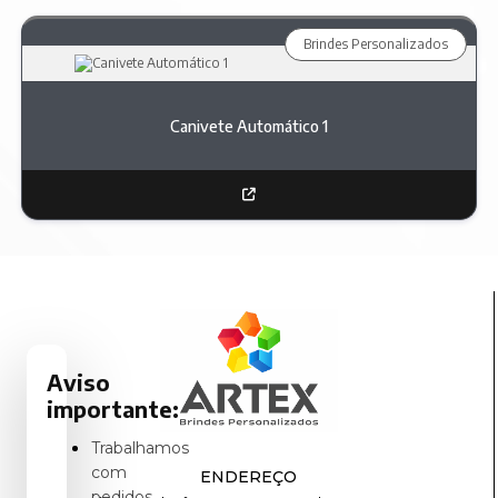
Brindes Personalizados
Canivete Automático 1
Aviso
importante:
Trabalhamos
com
ENDEREÇO
pedidos