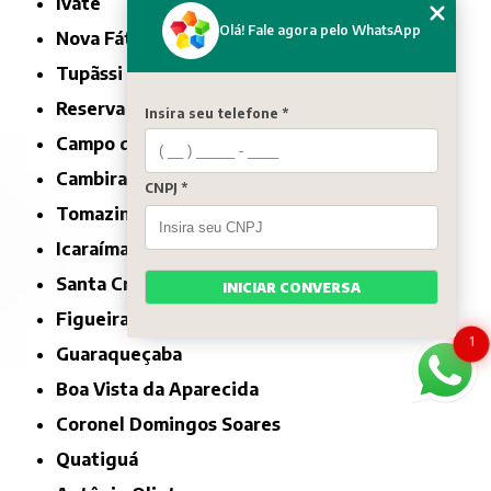
Ivaté
Olá! Fale agora pelo WhatsApp
Nova Fátima
Tupãssi
Reserva do Iguaçu
Insira seu telefone *
Campo do Tenente
Cambira
CNPJ *
Tomazina
Icaraíma
Santa Cruz de Monte Castelo
INICIAR CONVERSA
Figueira
1
Guaraqueçaba
Boa Vista da Aparecida
Coronel Domingos Soares
Quatiguá