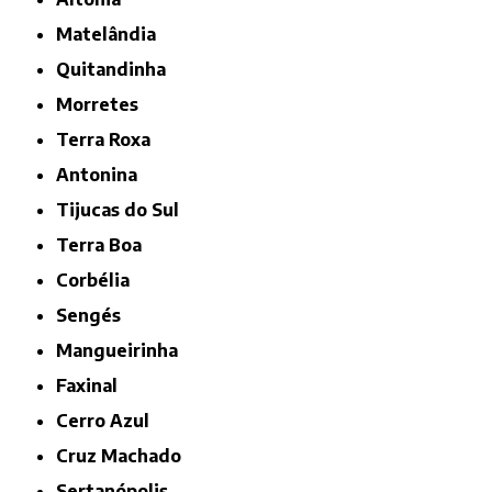
Matelândia
Quitandinha
Morretes
Terra Roxa
Antonina
Tijucas do Sul
Terra Boa
Corbélia
Sengés
Mangueirinha
Faxinal
Cerro Azul
Cruz Machado
Sertanópolis