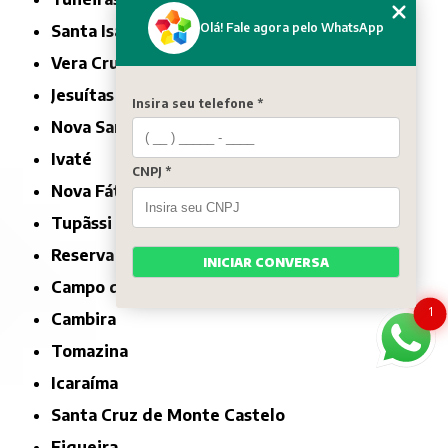
Olá! Fale agora pelo WhatsApp
Santa Isabel do Ivaí
Vera Cruz do Oeste
Jesuítas
Insira seu telefone *
Nova Santa Rosa
Ivaté
CNPJ *
Nova Fátima
Tupãssi
Reserva do Iguaçu
INICIAR CONVERSA
Campo do Tenente
1
Cambira
Tomazina
Icaraíma
Santa Cruz de Monte Castelo
Figueira