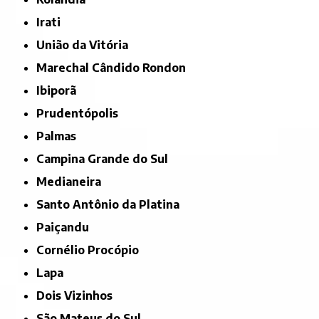
Irati
União da Vitória
Marechal Cândido Rondon
Ibiporã
Prudentópolis
Palmas
Campina Grande do Sul
Medianeira
Santo Antônio da Platina
Paiçandu
Cornélio Procópio
Lapa
Dois Vizinhos
São Mateus do Sul