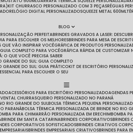
ERMOSTATO 500ML
GARRAFA TÉRMICA SQUEEZE PERSONALIZADA
IRA)
KIT CHURRASCO PERSONALIZADO COM 3 PEÇAS
RÉGUAS PE
ZADO
RELÓGIO DIGITAL PERSONALIZADO
SQUEEZE METAL 600ML
T
BLOG
PERSONALIZAÇÃO PERFEITA
BRINDES GRAVADOS A LASER: DESCU
GUIA PARA ESCOLHER OS MELHORES
BRINDES PARA MESA DE ESCRITÓ
IAS QUE VÃO INSPIRAR VOCÊ
GRÁFICA DE PRODUTOS PERSONALIZA
O GUIA COMPLETO PARA VOCÊ
GRÁFICA RÁPIDA DE CUSTOMIZAR
Á: O QUE VOCÊ PRECISA SABER
O GRANDE DO SUL: GUIA COMPLETO
O GRANDE DO SUL: GUIA PRÁTICO
KIT DE ESCRITÓRIO PERSONA
 ESSENCIAL PARA ESCOLHER O SEU
ZADO
ACESSÓRIOS PARA ESCRITÓRIO PERSONALIZADO
AGENDAS 
AVENTAL CHURRASQUEIRO PERSONALIZADO NO PARANÁ
NO RIO GRANDE DO SUL
BOLSA TÉRMICA PEQUENA PERSONALIZA
 NO PARANÁ
BOLSA TÉRMICA PERSONALIZADA DE BRINDE NO RIO 
BOMBA PARA CHIMARRÃO PERSONALIZADA EM ERECHIM
BOMBA P
A
BRINDE EM SANTA CATARINA
BRINDES CORPORATIVOS
BRINDES
RINDES CORPORATIVOS SOFISTICADOS
BRINDES CRIATIVOS CORP
 EMPRESARIAIS
BRINDES EMPRESARIAIS CRIATIVOS
BRINDES PARA 