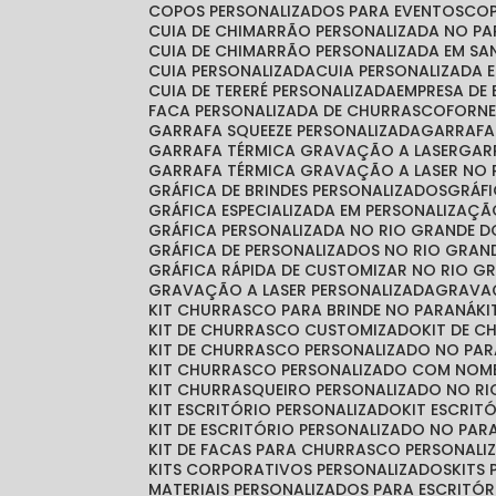
COPOS PERSONALIZADOS PARA EVENTOS
CO
CUIA DE CHIMARRÃO PERSONALIZADA NO P
CUIA DE CHIMARRÃO PERSONALIZADA EM S
CUIA PERSONALIZADA
CUIA PERSONALIZADA 
CUIA DE TERERÉ PERSONALIZADA
EMPRESA DE
FACA PERSONALIZADA DE CHURRASCO
FORN
GARRAFA SQUEEZE PERSONALIZADA
GARRAF
GARRAFA TÉRMICA GRAVAÇÃO A LASER
GA
GARRAFA TÉRMICA GRAVAÇÃO A LASER NO 
GRÁFICA DE BRINDES PERSONALIZADOS
GRÁ
GRÁFICA ESPECIALIZADA EM PERSONALIZAÇ
GRÁFICA PERSONALIZADA NO RIO GRANDE D
GRÁFICA DE PERSONALIZADOS NO RIO GRAN
GRÁFICA RÁPIDA DE CUSTOMIZAR NO RIO G
GRAVAÇÃO A LASER PERSONALIZADA
GRAVA
KIT CHURRASCO PARA BRINDE NO PARANÁ
K
KIT DE CHURRASCO CUSTOMIZADO
KIT DE 
KIT DE CHURRASCO PERSONALIZADO NO PA
KIT CHURRASCO PERSONALIZADO COM NOM
KIT CHURRASQUEIRO PERSONALIZADO NO RI
KIT ESCRITÓRIO PERSONALIZADO
KIT ESCRI
KIT DE ESCRITÓRIO PERSONALIZADO NO PAR
KIT DE FACAS PARA CHURRASCO PERSONALI
KITS CORPORATIVOS PERSONALIZADOS
KIT
MATERIAIS PERSONALIZADOS PARA ESCRITÓR