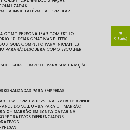
KIT CHA
KIT CHURRASCO 2 PEÇAS
RSONALIZADAS
ÉRMICA INVICTA
TÉRMICA TERMOLAR
BRA COMO PERSONALIZAR COM ESTILO
RIO: 10 IDEIAS CRIATIVAS E ÚTEIS
0
iten(s)
DOS: GUIA COMPLETO PARA INICIANTES
 NO PARANÁ: DESCUBRA COMO ESCOLHER
LIZADO: GUIA COMPLETO PARA SUA CRIAÇÃO
PERSONALIZADAS PARA EMPRESAS
DA
BOLSA TÉRMICA PERSONALIZADA DE BRINDE
GRANDE DO SUL
BOMBA PARA CHIMARRÃO
ARA CHIMARRÃO EM SANTA CATARINA
 CORPORATIVOS DIFERENCIADOS
ORATIVOS
EMPRESAS