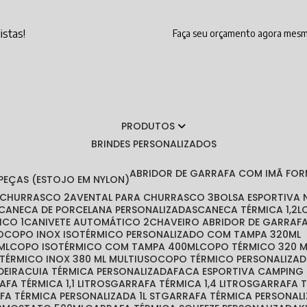
istas!
Faça seu orçamento agora mes
PRODUTOS
BRINDES PERSONALIZADOS
ABRIDOR DE GARRAFA COM IMÃ FO
 PEÇAS (ESTOJO EM NYLON)
A CHURRASCO 2
AVENTAL PARA CHURRASCO 3
BOLSA ESPORTIVA
CANECA DE PORCELANA PERSONALIZADAS
CANECA TÉRMICA 1,2L
ICO 1
CANIVETE AUTOMÁTICO 2
CHAVEIRO ABRIDOR DE GARRAF
O
COPO INOX ISOTÉRMICO PERSONALIZADO COM TAMPA 320ML
ML
COPO ISOTÉRMICO COM TAMPA 400ML
COPO TÉRMICO 320 
 TÉRMICO INOX 380 ML MULTIUSO
COPO TÉRMICO PERSONALIZA
DEIRA
CUIA TÉRMICA PERSONALIZADA
FACA ESPORTIVA CAMPING
RAFA TÉRMICA 1,1 LITROS
GARRAFA TÉRMICA 1,4 LITROS
GARRAFA 
AFA TÉRMICA PERSONALIZADA 1L ST
GARRAFA TÉRMICA PERSONAL