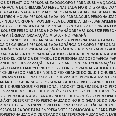
POS DE PLÁSTICO PERSONALIZADOS
COPOS PARA SUBLIMAÇÃO
ARANÁ
CUIA DE CHIMARRÃO PERSONALIZADA NO RIO GRANDE DO 
ANTA CATARINA
CUIA DE MADEIRA PERSONALIZADA
CUIA DE MADE
EM ERECHIM
CUIA PERSONALIZADA NO PARANÁ
CUIA PERSONALIZ
 BRINDES CORPORATIVOS
EMPRESA DE BRINDES EMPRESARIAIS
EMP
ECEDOR DE BRINDES PARA EMPRESAS
FORNECEDOR DE BRINDES P
A SQUEEZE PERSONALIZADA NO PARANÁ
GARRAFA SQUEEZE PERSO
RRAFA TÉRMICA GRAVAÇÃO A LASER NO PARANÁ
RIO GRANDE DO SUL
GARRAFA TÉRMICA PERSONALIZADA COM L
FICA DE CANECAS PERSONALIZADAS
GRÁFICA DE COPOS PERSONA
ÃO
GRÁFICA DE PERSONALIZAÇÃO
GRÁFICA PERSONALIZADA
GRÁF
O SUL
GRÁFICA DE PERSONALIZADOS
GRÁFICA DE PERSONALIZAD
DE DO SUL
GRÁFICA DE PRODUTOS PERSONALIZADOS
GRÁFICA R
RANDE DO SUL
GRAVAÇÃO A LASER CANECA STANLEY
GRAVAÇÃO 
ÇÃO LASER STANLEY
ITENS DE ESCRITÓRIO PERSONALIZADOS
KIT
IT CHURRASCO PARA BRINDE NO RIO GRANDE DO SUL
KIT CHURR
CHURRASCO PERSONALIZADO
KIT CHURRASCO PERSONALIZADO PA
RANÁ
KIT DE CHURRASCO PERSONALIZADO NO RIO GRANDE DO SU
E
KIT CHURRASQUEIRO PERSONALIZADO
KIT CHURRASQUEIRO PE
O GRANDE DO SUL
KIT DE ESCRITÓRIO EM COURO
KIT DE ESCRIT
TÓRIO PERSONALIZADO PARA BRINDE
KIT DE ESCRITÓRIO PERSONA
ANÁ
KIT DE ESCRITÓRIO PERSONALIZADO NO RIO GRANDE DO SUL
ZADO
KIT DE MESA ESCRITÓRIO PERSONALIZADO
KIT TÁBUA DE C
S PERSONALIZADOS PARA EMPRESAS
KITS PROMOCIONAIS PARA EM
IO
PERSONALIZAÇÃO DE CEVADOR MATE
PERSONALIZAÇÃO A LAS