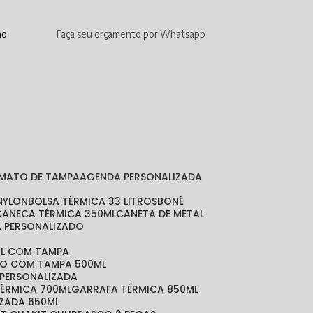
mo
Faça seu orçamento por Whatsapp
RMATO DE TAMPA
AGENDA PERSONALIZADA
 NYLON
BOLSA TÉRMICA 33 LITROS
BONÉ
CANECA TÉRMICA 350ML
CANETA DE METAL
A PERSONALIZADO
ML COM TAMPA
DO COM TAMPA 500ML
 PERSONALIZADA
TÉRMICA 700ML
GARRAFA TÉRMICA 850ML
IZADA 650ML