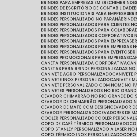
BRINDES PARA EMPRESAS EM ERECHIM
BRINDE
BRINDES DE ESCRITÓRIO DE CONTABILIDADE
BRINDES INSTITUCIONAIS PARA EMPRESAS
BR
BRINDES PERSONALIZADO NO PARANÁ
BRIND
BRINDES PERSONALIZADOS PARA CLIENTES N
BRINDES PERSONALIZADOS PARA COLABORA
BRINDES PERSONALIZADOS CORPORATIVOS 
BRINDES PERSONALIZADOS PARA EMPRESAS
BRINDES PERSONALIZADOS PARA EMPRESAS 
BRINDES PERSONALIZADOS PARA EVENTOS
B
BRINDES PROMOCIONAIS PARA EMPRESAS
C
CANETA PERSONALIZADA CORPORATIVA
CA
CANETAS PARA BRINDE PERSONALIZADAS NO
CANIVETE AGRO PERSONALIZADO
CANIVETE 
CANIVETE INOX PERSONALIZADO
CANIVETE 
CANIVETE PERSONALIZADO COM NOME NO 
CANIVETES PERSONALIZADOS NO RIO GRAND
CEVADOR CHIMARRÃO NO RIO GRANDE DO 
CEVADOR DE CHIMARRÃO PERSONALIZADO N
CEVADOR DE MATE COM DESIGN
CEVADOR D
CEVADOR PERSONALIZADO
CEVADORES DE 
COOLER PERSONALIZADO
COOLER PERSONAL
COPO DE CAFÉ TÉRMICO PERSONALIZADO
C
COPO STANLEY PERSONALIZADO A LASER NO
COPO TÉRMICO INOX PERSONALIZADO
COPO