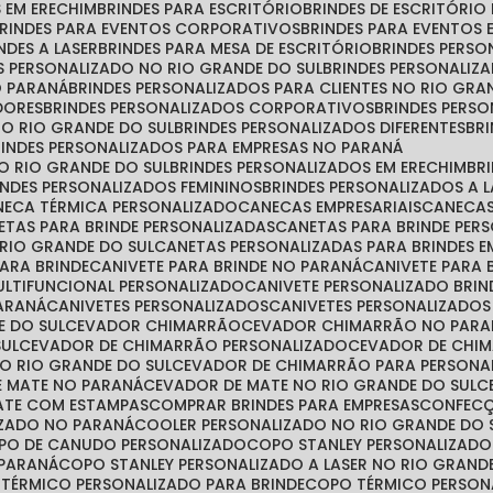
S EM ERECHIM
BRINDES PARA ESCRITÓRIO
BRINDES DE ESCRITÓRI
BRINDES PARA EVENTOS CORPORATIVOS
BRINDES PARA EVENTOS 
INDES A LASER
BRINDES PARA MESA DE ESCRITÓRIO
BRINDES PERS
ES PERSONALIZADO NO RIO GRANDE DO SUL
BRINDES PERSONALIZ
O PARANÁ
BRINDES PERSONALIZADOS PARA CLIENTES NO RIO GRA
DORES
BRINDES PERSONALIZADOS CORPORATIVOS
BRINDES PER
NO RIO GRANDE DO SUL
BRINDES PERSONALIZADOS DIFERENTES
B
BRINDES PERSONALIZADOS PARA EMPRESAS NO PARANÁ
NO RIO GRANDE DO SUL
BRINDES PERSONALIZADOS EM ERECHIM
B
RINDES PERSONALIZADOS FEMININOS
BRINDES PERSONALIZADOS A 
ANECA TÉRMICA PERSONALIZADO
CANECAS EMPRESARIAIS
CANECA
NETAS PARA BRINDE PERSONALIZADAS
CANETAS PARA BRINDE PE
 RIO GRANDE DO SUL
CANETAS PERSONALIZADAS PARA BRINDES E
PARA BRINDE
CANIVETE PARA BRINDE NO PARANÁ
CANIVETE PARA
MULTIFUNCIONAL PERSONALIZADO
CANIVETE PERSONALIZADO BRIN
PARANÁ
CANIVETES PERSONALIZADOS
CANIVETES PERSONALIZADO
E DO SUL
CEVADOR CHIMARRÃO
CEVADOR CHIMARRÃO NO PARA
SUL
CEVADOR DE CHIMARRÃO PERSONALIZADO
CEVADOR DE CHI
O RIO GRANDE DO SUL
CEVADOR DE CHIMARRÃO PARA PERSONA
E MATE NO PARANÁ
CEVADOR DE MATE NO RIO GRANDE DO SUL
MATE COM ESTAMPAS
COMPRAR BRINDES PARA EMPRESAS
CONFEC
IZADO NO PARANÁ
COOLER PERSONALIZADO NO RIO GRANDE DO 
OPO DE CANUDO PERSONALIZADO
COPO STANLEY PERSONALIZADO
 PARANÁ
COPO STANLEY PERSONALIZADO A LASER NO RIO GRAND
 TÉRMICO PERSONALIZADO PARA BRINDE
COPO TÉRMICO PERSO