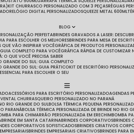
ERMOSTATO 500ML
GARRAFA TÉRMICA SQUEEZE PERSONALIZADA
IRA)
KIT CHURRASCO PERSONALIZADO COM 3 PEÇAS
RÉGUAS PE
ZADO
RELÓGIO DIGITAL PERSONALIZADO
SQUEEZE METAL 600ML
T
BLOG
PERSONALIZAÇÃO PERFEITA
BRINDES GRAVADOS A LASER: DESCU
GUIA PARA ESCOLHER OS MELHORES
BRINDES PARA MESA DE ESCRITÓ
IAS QUE VÃO INSPIRAR VOCÊ
GRÁFICA DE PRODUTOS PERSONALIZA
O GUIA COMPLETO PARA VOCÊ
GRÁFICA RÁPIDA DE CUSTOMIZAR
Á: O QUE VOCÊ PRECISA SABER
O GRANDE DO SUL: GUIA COMPLETO
O GRANDE DO SUL: GUIA PRÁTICO
KIT DE ESCRITÓRIO PERSONA
 ESSENCIAL PARA ESCOLHER O SEU
ZADO
ACESSÓRIOS PARA ESCRITÓRIO PERSONALIZADO
AGENDAS 
AVENTAL CHURRASQUEIRO PERSONALIZADO NO PARANÁ
NO RIO GRANDE DO SUL
BOLSA TÉRMICA PEQUENA PERSONALIZA
 NO PARANÁ
BOLSA TÉRMICA PERSONALIZADA DE BRINDE NO RIO 
BOMBA PARA CHIMARRÃO PERSONALIZADA EM ERECHIM
BOMBA P
A
BRINDE EM SANTA CATARINA
BRINDES CORPORATIVOS
BRINDES
RINDES CORPORATIVOS SOFISTICADOS
BRINDES CRIATIVOS CORP
 EMPRESARIAIS
BRINDES EMPRESARIAIS CRIATIVOS
BRINDES PARA 