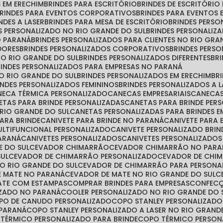
S EM ERECHIM
BRINDES PARA ESCRITÓRIO
BRINDES DE ESCRITÓRI
BRINDES PARA EVENTOS CORPORATIVOS
BRINDES PARA EVENTOS 
INDES A LASER
BRINDES PARA MESA DE ESCRITÓRIO
BRINDES PERS
ES PERSONALIZADO NO RIO GRANDE DO SUL
BRINDES PERSONALIZ
O PARANÁ
BRINDES PERSONALIZADOS PARA CLIENTES NO RIO GRA
DORES
BRINDES PERSONALIZADOS CORPORATIVOS
BRINDES PER
NO RIO GRANDE DO SUL
BRINDES PERSONALIZADOS DIFERENTES
B
BRINDES PERSONALIZADOS PARA EMPRESAS NO PARANÁ
NO RIO GRANDE DO SUL
BRINDES PERSONALIZADOS EM ERECHIM
B
RINDES PERSONALIZADOS FEMININOS
BRINDES PERSONALIZADOS A 
ANECA TÉRMICA PERSONALIZADO
CANECAS EMPRESARIAIS
CANECA
NETAS PARA BRINDE PERSONALIZADAS
CANETAS PARA BRINDE PE
 RIO GRANDE DO SUL
CANETAS PERSONALIZADAS PARA BRINDES E
PARA BRINDE
CANIVETE PARA BRINDE NO PARANÁ
CANIVETE PARA
MULTIFUNCIONAL PERSONALIZADO
CANIVETE PERSONALIZADO BRIN
PARANÁ
CANIVETES PERSONALIZADOS
CANIVETES PERSONALIZADO
E DO SUL
CEVADOR CHIMARRÃO
CEVADOR CHIMARRÃO NO PARA
SUL
CEVADOR DE CHIMARRÃO PERSONALIZADO
CEVADOR DE CHI
O RIO GRANDE DO SUL
CEVADOR DE CHIMARRÃO PARA PERSONA
E MATE NO PARANÁ
CEVADOR DE MATE NO RIO GRANDE DO SUL
MATE COM ESTAMPAS
COMPRAR BRINDES PARA EMPRESAS
CONFEC
IZADO NO PARANÁ
COOLER PERSONALIZADO NO RIO GRANDE DO 
OPO DE CANUDO PERSONALIZADO
COPO STANLEY PERSONALIZADO
 PARANÁ
COPO STANLEY PERSONALIZADO A LASER NO RIO GRAND
 TÉRMICO PERSONALIZADO PARA BRINDE
COPO TÉRMICO PERSO