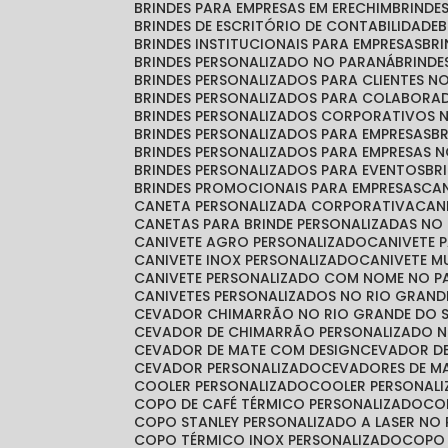
BRINDES PARA EMPRESAS EM ERECHIM
BRINDE
BRINDES DE ESCRITÓRIO DE CONTABILIDADE
BRINDES INSTITUCIONAIS PARA EMPRESAS
BR
BRINDES PERSONALIZADO NO PARANÁ
BRIND
BRINDES PERSONALIZADOS PARA CLIENTES N
BRINDES PERSONALIZADOS PARA COLABORA
BRINDES PERSONALIZADOS CORPORATIVOS 
BRINDES PERSONALIZADOS PARA EMPRESAS
BRINDES PERSONALIZADOS PARA EMPRESAS 
BRINDES PERSONALIZADOS PARA EVENTOS
B
BRINDES PROMOCIONAIS PARA EMPRESAS
C
CANETA PERSONALIZADA CORPORATIVA
CA
CANETAS PARA BRINDE PERSONALIZADAS NO
CANIVETE AGRO PERSONALIZADO
CANIVETE 
CANIVETE INOX PERSONALIZADO
CANIVETE 
CANIVETE PERSONALIZADO COM NOME NO 
CANIVETES PERSONALIZADOS NO RIO GRAND
CEVADOR CHIMARRÃO NO RIO GRANDE DO 
CEVADOR DE CHIMARRÃO PERSONALIZADO N
CEVADOR DE MATE COM DESIGN
CEVADOR D
CEVADOR PERSONALIZADO
CEVADORES DE 
COOLER PERSONALIZADO
COOLER PERSONAL
COPO DE CAFÉ TÉRMICO PERSONALIZADO
C
COPO STANLEY PERSONALIZADO A LASER NO
COPO TÉRMICO INOX PERSONALIZADO
COPO