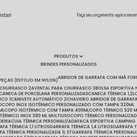
istas!
Faça seu orçamento agora mes
PRODUTOS
BRINDES PERSONALIZADOS
ABRIDOR DE GARRAFA COM IMÃ FO
 PEÇAS (ESTOJO EM NYLON)
A CHURRASCO 2
AVENTAL PARA CHURRASCO 3
BOLSA ESPORTIVA
CANECA DE PORCELANA PERSONALIZADAS
CANECA TÉRMICA 1,2L
ICO 1
CANIVETE AUTOMÁTICO 2
CHAVEIRO ABRIDOR DE GARRAF
O
COPO INOX ISOTÉRMICO PERSONALIZADO COM TAMPA 320ML
ML
COPO ISOTÉRMICO COM TAMPA 400ML
COPO TÉRMICO 320 
 TÉRMICO INOX 380 ML MULTIUSO
COPO TÉRMICO PERSONALIZA
DEIRA
CUIA TÉRMICA PERSONALIZADA
FACA ESPORTIVA CAMPING
RAFA TÉRMICA 1,1 LITROS
GARRAFA TÉRMICA 1,4 LITROS
GARRAFA 
AFA TÉRMICA PERSONALIZADA 1L ST
GARRAFA TÉRMICA PERSONAL