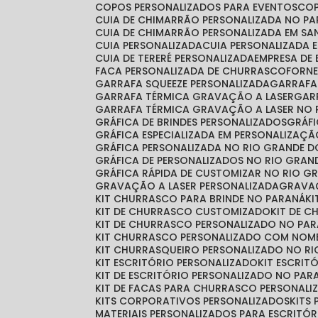
COPOS PERSONALIZADOS PARA EVENTOS
CO
CUIA DE CHIMARRÃO PERSONALIZADA NO P
CUIA DE CHIMARRÃO PERSONALIZADA EM S
CUIA PERSONALIZADA
CUIA PERSONALIZADA 
CUIA DE TERERÉ PERSONALIZADA
EMPRESA DE
FACA PERSONALIZADA DE CHURRASCO
FORN
GARRAFA SQUEEZE PERSONALIZADA
GARRAF
GARRAFA TÉRMICA GRAVAÇÃO A LASER
GA
GARRAFA TÉRMICA GRAVAÇÃO A LASER NO 
GRÁFICA DE BRINDES PERSONALIZADOS
GRÁ
GRÁFICA ESPECIALIZADA EM PERSONALIZAÇ
GRÁFICA PERSONALIZADA NO RIO GRANDE D
GRÁFICA DE PERSONALIZADOS NO RIO GRAN
GRÁFICA RÁPIDA DE CUSTOMIZAR NO RIO G
GRAVAÇÃO A LASER PERSONALIZADA
GRAVA
KIT CHURRASCO PARA BRINDE NO PARANÁ
K
KIT DE CHURRASCO CUSTOMIZADO
KIT DE 
KIT DE CHURRASCO PERSONALIZADO NO PA
KIT CHURRASCO PERSONALIZADO COM NOM
KIT CHURRASQUEIRO PERSONALIZADO NO RI
KIT ESCRITÓRIO PERSONALIZADO
KIT ESCRI
KIT DE ESCRITÓRIO PERSONALIZADO NO PAR
KIT DE FACAS PARA CHURRASCO PERSONALI
KITS CORPORATIVOS PERSONALIZADOS
KIT
MATERIAIS PERSONALIZADOS PARA ESCRITÓR