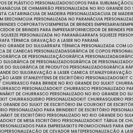
POS DE PLÁSTICO PERSONALIZADOS
COPOS PARA SUBLIMAÇÃO
ARANÁ
CUIA DE CHIMARRÃO PERSONALIZADA NO RIO GRANDE DO 
ANTA CATARINA
CUIA DE MADEIRA PERSONALIZADA
CUIA DE MADE
EM ERECHIM
CUIA PERSONALIZADA NO PARANÁ
CUIA PERSONALIZ
 BRINDES CORPORATIVOS
EMPRESA DE BRINDES EMPRESARIAIS
EMP
ECEDOR DE BRINDES PARA EMPRESAS
FORNECEDOR DE BRINDES P
A SQUEEZE PERSONALIZADA NO PARANÁ
GARRAFA SQUEEZE PERSO
RRAFA TÉRMICA GRAVAÇÃO A LASER NO PARANÁ
RIO GRANDE DO SUL
GARRAFA TÉRMICA PERSONALIZADA COM L
FICA DE CANECAS PERSONALIZADAS
GRÁFICA DE COPOS PERSONA
ÃO
GRÁFICA DE PERSONALIZAÇÃO
GRÁFICA PERSONALIZADA
GRÁF
O SUL
GRÁFICA DE PERSONALIZADOS
GRÁFICA DE PERSONALIZAD
DE DO SUL
GRÁFICA DE PRODUTOS PERSONALIZADOS
GRÁFICA R
RANDE DO SUL
GRAVAÇÃO A LASER CANECA STANLEY
GRAVAÇÃO 
ÇÃO LASER STANLEY
ITENS DE ESCRITÓRIO PERSONALIZADOS
KIT
IT CHURRASCO PARA BRINDE NO RIO GRANDE DO SUL
KIT CHURR
CHURRASCO PERSONALIZADO
KIT CHURRASCO PERSONALIZADO PA
RANÁ
KIT DE CHURRASCO PERSONALIZADO NO RIO GRANDE DO SU
E
KIT CHURRASQUEIRO PERSONALIZADO
KIT CHURRASQUEIRO PE
O GRANDE DO SUL
KIT DE ESCRITÓRIO EM COURO
KIT DE ESCRIT
TÓRIO PERSONALIZADO PARA BRINDE
KIT DE ESCRITÓRIO PERSONA
ANÁ
KIT DE ESCRITÓRIO PERSONALIZADO NO RIO GRANDE DO SUL
ZADO
KIT DE MESA ESCRITÓRIO PERSONALIZADO
KIT TÁBUA DE C
S PERSONALIZADOS PARA EMPRESAS
KITS PROMOCIONAIS PARA EM
IO
PERSONALIZAÇÃO DE CEVADOR MATE
PERSONALIZAÇÃO A LAS