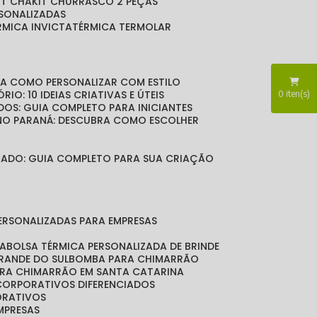
KIT CHA
KIT CHURRASCO 2 PEÇAS
RSONALIZADAS
ÉRMICA INVICTA
TÉRMICA TERMOLAR
BRA COMO PERSONALIZAR COM ESTILO
RIO: 10 IDEIAS CRIATIVAS E ÚTEIS
0
iten(s)
DOS: GUIA COMPLETO PARA INICIANTES
 NO PARANÁ: DESCUBRA COMO ESCOLHER
LIZADO: GUIA COMPLETO PARA SUA CRIAÇÃO
PERSONALIZADAS PARA EMPRESAS
DA
BOLSA TÉRMICA PERSONALIZADA DE BRINDE
GRANDE DO SUL
BOMBA PARA CHIMARRÃO
ARA CHIMARRÃO EM SANTA CATARINA
 CORPORATIVOS DIFERENCIADOS
ORATIVOS
EMPRESAS