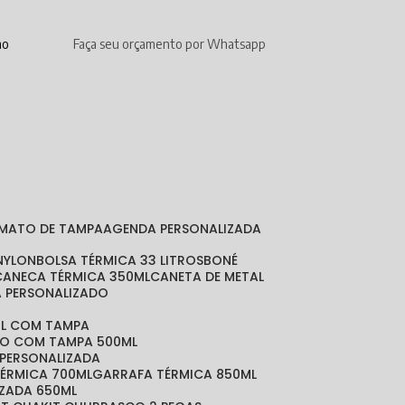
mo
Faça seu orçamento por Whatsapp
RMATO DE TAMPA
AGENDA PERSONALIZADA
 NYLON
BOLSA TÉRMICA 33 LITROS
BONÉ
CANECA TÉRMICA 350ML
CANETA DE METAL
A PERSONALIZADO
ML COM TAMPA
DO COM TAMPA 500ML
 PERSONALIZADA
TÉRMICA 700ML
GARRAFA TÉRMICA 850ML
IZADA 650ML