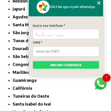
Rondon
Olá! Fale agora pelo WhatsApp
Japurá
Agudos do Sul
Santa Maria do Oeste
Insira seu telefone *
São Jorge d'Oeste
Tunas do Paraná
CNPJ *
Douradina
São Sebastião da Amoreira
Congonhinhas
INICIAR CONVERSA
Marilândia do Sul
1
Guamiranga
Califórnia
Tuneiras do Oeste
Santa Isabel do Ivaí