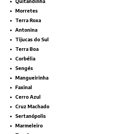
Quitandinha
Morretes
Terra Roxa
Antonina
Tijucas do Sul
Terra Boa
Corbélia
Sengés
Mangueirinha
Faxinal
Cerro Azul
Cruz Machado
Sertanópolis
Marmeleiro