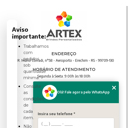
Aviso
importante:
Trabalhamos
com
ENDEREÇO
pedidos
R. Mário Corradi, n°58 - Aeroporto - Erechim - RS - 99709-130
sob
HORÁRIO DE ATENDIMENTO
quantidade
Segunda à Sexta: 9:00h às 18:00h
mínima.
Consulte
CONTATO
Olá! Fale agora pelo WhatsApp
as
condições
(54) 3321-4699
de
(54) 3321-4699
cada
contato@artexbrindes.com.br
Insira seu telefone *
item.
Não