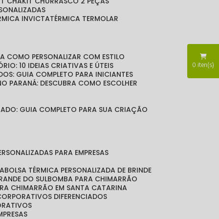
KIT CHA
KIT CHURRASCO 2 PEÇAS
RSONALIZADAS
ÉRMICA INVICTA
TÉRMICA TERMOLAR
BRA COMO PERSONALIZAR COM ESTILO
RIO: 10 IDEIAS CRIATIVAS E ÚTEIS
0
iten(s)
DOS: GUIA COMPLETO PARA INICIANTES
 NO PARANÁ: DESCUBRA COMO ESCOLHER
LIZADO: GUIA COMPLETO PARA SUA CRIAÇÃO
PERSONALIZADAS PARA EMPRESAS
DA
BOLSA TÉRMICA PERSONALIZADA DE BRINDE
GRANDE DO SUL
BOMBA PARA CHIMARRÃO
ARA CHIMARRÃO EM SANTA CATARINA
 CORPORATIVOS DIFERENCIADOS
ORATIVOS
EMPRESAS