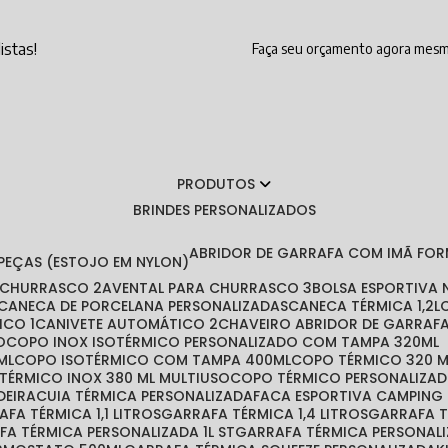
istas!
Faça seu orçamento agora mes
PRODUTOS
BRINDES PERSONALIZADOS
ABRIDOR DE GARRAFA COM IMÃ FO
 PEÇAS (ESTOJO EM NYLON)
A CHURRASCO 2
AVENTAL PARA CHURRASCO 3
BOLSA ESPORTIVA
CANECA DE PORCELANA PERSONALIZADAS
CANECA TÉRMICA 1,2L
ICO 1
CANIVETE AUTOMÁTICO 2
CHAVEIRO ABRIDOR DE GARRAF
O
COPO INOX ISOTÉRMICO PERSONALIZADO COM TAMPA 320ML
ML
COPO ISOTÉRMICO COM TAMPA 400ML
COPO TÉRMICO 320 
 TÉRMICO INOX 380 ML MULTIUSO
COPO TÉRMICO PERSONALIZA
DEIRA
CUIA TÉRMICA PERSONALIZADA
FACA ESPORTIVA CAMPING
RAFA TÉRMICA 1,1 LITROS
GARRAFA TÉRMICA 1,4 LITROS
GARRAFA 
AFA TÉRMICA PERSONALIZADA 1L ST
GARRAFA TÉRMICA PERSONAL