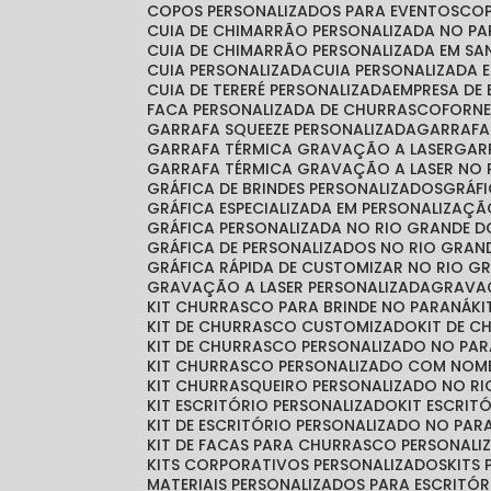
COPOS PERSONALIZADOS PARA EVENTOS
CO
CUIA DE CHIMARRÃO PERSONALIZADA NO P
CUIA DE CHIMARRÃO PERSONALIZADA EM S
CUIA PERSONALIZADA
CUIA PERSONALIZADA 
CUIA DE TERERÉ PERSONALIZADA
EMPRESA DE
FACA PERSONALIZADA DE CHURRASCO
FORN
GARRAFA SQUEEZE PERSONALIZADA
GARRAF
GARRAFA TÉRMICA GRAVAÇÃO A LASER
GA
GARRAFA TÉRMICA GRAVAÇÃO A LASER NO 
GRÁFICA DE BRINDES PERSONALIZADOS
GRÁ
GRÁFICA ESPECIALIZADA EM PERSONALIZAÇ
GRÁFICA PERSONALIZADA NO RIO GRANDE D
GRÁFICA DE PERSONALIZADOS NO RIO GRAN
GRÁFICA RÁPIDA DE CUSTOMIZAR NO RIO G
GRAVAÇÃO A LASER PERSONALIZADA
GRAVA
KIT CHURRASCO PARA BRINDE NO PARANÁ
K
KIT DE CHURRASCO CUSTOMIZADO
KIT DE 
KIT DE CHURRASCO PERSONALIZADO NO PA
KIT CHURRASCO PERSONALIZADO COM NOM
KIT CHURRASQUEIRO PERSONALIZADO NO RI
KIT ESCRITÓRIO PERSONALIZADO
KIT ESCRI
KIT DE ESCRITÓRIO PERSONALIZADO NO PAR
KIT DE FACAS PARA CHURRASCO PERSONALI
KITS CORPORATIVOS PERSONALIZADOS
KIT
MATERIAIS PERSONALIZADOS PARA ESCRITÓR