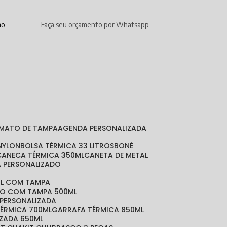
mo
Faça seu orçamento por Whatsapp
RMATO DE TAMPA
AGENDA PERSONALIZADA
 NYLON
BOLSA TÉRMICA 33 LITROS
BONÉ
CANECA TÉRMICA 350ML
CANETA DE METAL
A PERSONALIZADO
ML COM TAMPA
DO COM TAMPA 500ML
 PERSONALIZADA
TÉRMICA 700ML
GARRAFA TÉRMICA 850ML
IZADA 650ML