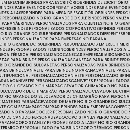
S EM ERECHIM
BRINDES PARA ESCRITÓRIO
BRINDES DE ESCRITÓRI
BRINDES PARA EVENTOS CORPORATIVOS
BRINDES PARA EVENTOS 
INDES A LASER
BRINDES PARA MESA DE ESCRITÓRIO
BRINDES PERS
ES PERSONALIZADO NO RIO GRANDE DO SUL
BRINDES PERSONALIZ
O PARANÁ
BRINDES PERSONALIZADOS PARA CLIENTES NO RIO GRA
DORES
BRINDES PERSONALIZADOS CORPORATIVOS
BRINDES PER
NO RIO GRANDE DO SUL
BRINDES PERSONALIZADOS DIFERENTES
B
BRINDES PERSONALIZADOS PARA EMPRESAS NO PARANÁ
NO RIO GRANDE DO SUL
BRINDES PERSONALIZADOS EM ERECHIM
B
RINDES PERSONALIZADOS FEMININOS
BRINDES PERSONALIZADOS A 
ANECA TÉRMICA PERSONALIZADO
CANECAS EMPRESARIAIS
CANECA
NETAS PARA BRINDE PERSONALIZADAS
CANETAS PARA BRINDE PE
 RIO GRANDE DO SUL
CANETAS PERSONALIZADAS PARA BRINDES E
PARA BRINDE
CANIVETE PARA BRINDE NO PARANÁ
CANIVETE PARA
MULTIFUNCIONAL PERSONALIZADO
CANIVETE PERSONALIZADO BRIN
PARANÁ
CANIVETES PERSONALIZADOS
CANIVETES PERSONALIZADO
E DO SUL
CEVADOR CHIMARRÃO
CEVADOR CHIMARRÃO NO PARA
SUL
CEVADOR DE CHIMARRÃO PERSONALIZADO
CEVADOR DE CHI
O RIO GRANDE DO SUL
CEVADOR DE CHIMARRÃO PARA PERSONA
E MATE NO PARANÁ
CEVADOR DE MATE NO RIO GRANDE DO SUL
MATE COM ESTAMPAS
COMPRAR BRINDES PARA EMPRESAS
CONFEC
IZADO NO PARANÁ
COOLER PERSONALIZADO NO RIO GRANDE DO 
OPO DE CANUDO PERSONALIZADO
COPO STANLEY PERSONALIZADO
 PARANÁ
COPO STANLEY PERSONALIZADO A LASER NO RIO GRAND
 TÉRMICO PERSONALIZADO PARA BRINDE
COPO TÉRMICO PERSO