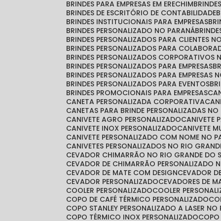
BRINDES PARA EMPRESAS EM ERECHIM
BRINDE
BRINDES DE ESCRITÓRIO DE CONTABILIDADE
BRINDES INSTITUCIONAIS PARA EMPRESAS
BR
BRINDES PERSONALIZADO NO PARANÁ
BRIND
BRINDES PERSONALIZADOS PARA CLIENTES N
BRINDES PERSONALIZADOS PARA COLABORA
BRINDES PERSONALIZADOS CORPORATIVOS 
BRINDES PERSONALIZADOS PARA EMPRESAS
BRINDES PERSONALIZADOS PARA EMPRESAS 
BRINDES PERSONALIZADOS PARA EVENTOS
B
BRINDES PROMOCIONAIS PARA EMPRESAS
C
CANETA PERSONALIZADA CORPORATIVA
CA
CANETAS PARA BRINDE PERSONALIZADAS NO
CANIVETE AGRO PERSONALIZADO
CANIVETE 
CANIVETE INOX PERSONALIZADO
CANIVETE 
CANIVETE PERSONALIZADO COM NOME NO 
CANIVETES PERSONALIZADOS NO RIO GRAND
CEVADOR CHIMARRÃO NO RIO GRANDE DO 
CEVADOR DE CHIMARRÃO PERSONALIZADO N
CEVADOR DE MATE COM DESIGN
CEVADOR D
CEVADOR PERSONALIZADO
CEVADORES DE 
COOLER PERSONALIZADO
COOLER PERSONAL
COPO DE CAFÉ TÉRMICO PERSONALIZADO
C
COPO STANLEY PERSONALIZADO A LASER NO
COPO TÉRMICO INOX PERSONALIZADO
COPO