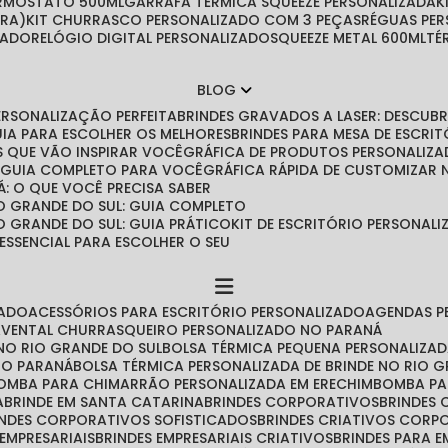
ERMOSTATO 500ML
GARRAFA TÉRMICA SQUEEZE PERSONALIZADA
IRA)
KIT CHURRASCO PERSONALIZADO COM 3 PEÇAS
RÉGUAS PE
ZADO
RELÓGIO DIGITAL PERSONALIZADO
SQUEEZE METAL 600ML
T
BLOG
PERSONALIZAÇÃO PERFEITA
BRINDES GRAVADOS A LASER: DESCU
GUIA PARA ESCOLHER OS MELHORES
BRINDES PARA MESA DE ESCRITÓ
IAS QUE VÃO INSPIRAR VOCÊ
GRÁFICA DE PRODUTOS PERSONALIZA
O GUIA COMPLETO PARA VOCÊ
GRÁFICA RÁPIDA DE CUSTOMIZAR
Á: O QUE VOCÊ PRECISA SABER
O GRANDE DO SUL: GUIA COMPLETO
O GRANDE DO SUL: GUIA PRÁTICO
KIT DE ESCRITÓRIO PERSONA
 ESSENCIAL PARA ESCOLHER O SEU
ZADO
ACESSÓRIOS PARA ESCRITÓRIO PERSONALIZADO
AGENDAS 
AVENTAL CHURRASQUEIRO PERSONALIZADO NO PARANÁ
NO RIO GRANDE DO SUL
BOLSA TÉRMICA PEQUENA PERSONALIZA
 NO PARANÁ
BOLSA TÉRMICA PERSONALIZADA DE BRINDE NO RIO 
BOMBA PARA CHIMARRÃO PERSONALIZADA EM ERECHIM
BOMBA P
A
BRINDE EM SANTA CATARINA
BRINDES CORPORATIVOS
BRINDES
RINDES CORPORATIVOS SOFISTICADOS
BRINDES CRIATIVOS CORP
 EMPRESARIAIS
BRINDES EMPRESARIAIS CRIATIVOS
BRINDES PARA 