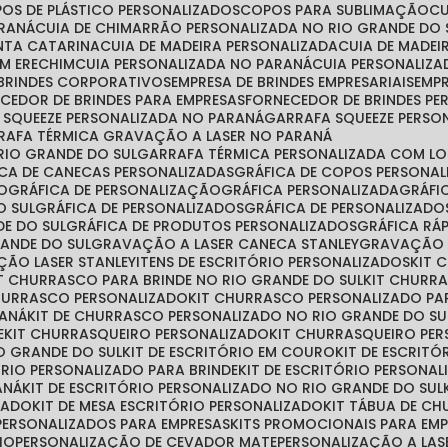
POS DE PLÁSTICO PERSONALIZADOS
COPOS PARA SUBLIMAÇÃO
ARANÁ
CUIA DE CHIMARRÃO PERSONALIZADA NO RIO GRANDE DO 
ANTA CATARINA
CUIA DE MADEIRA PERSONALIZADA
CUIA DE MADE
EM ERECHIM
CUIA PERSONALIZADA NO PARANÁ
CUIA PERSONALIZ
 BRINDES CORPORATIVOS
EMPRESA DE BRINDES EMPRESARIAIS
EMP
ECEDOR DE BRINDES PARA EMPRESAS
FORNECEDOR DE BRINDES P
A SQUEEZE PERSONALIZADA NO PARANÁ
GARRAFA SQUEEZE PERSO
RRAFA TÉRMICA GRAVAÇÃO A LASER NO PARANÁ
RIO GRANDE DO SUL
GARRAFA TÉRMICA PERSONALIZADA COM L
FICA DE CANECAS PERSONALIZADAS
GRÁFICA DE COPOS PERSONA
ÃO
GRÁFICA DE PERSONALIZAÇÃO
GRÁFICA PERSONALIZADA
GRÁF
O SUL
GRÁFICA DE PERSONALIZADOS
GRÁFICA DE PERSONALIZAD
DE DO SUL
GRÁFICA DE PRODUTOS PERSONALIZADOS
GRÁFICA R
RANDE DO SUL
GRAVAÇÃO A LASER CANECA STANLEY
GRAVAÇÃO 
ÇÃO LASER STANLEY
ITENS DE ESCRITÓRIO PERSONALIZADOS
KIT
IT CHURRASCO PARA BRINDE NO RIO GRANDE DO SUL
KIT CHURR
CHURRASCO PERSONALIZADO
KIT CHURRASCO PERSONALIZADO PA
RANÁ
KIT DE CHURRASCO PERSONALIZADO NO RIO GRANDE DO SU
E
KIT CHURRASQUEIRO PERSONALIZADO
KIT CHURRASQUEIRO PE
O GRANDE DO SUL
KIT DE ESCRITÓRIO EM COURO
KIT DE ESCRIT
TÓRIO PERSONALIZADO PARA BRINDE
KIT DE ESCRITÓRIO PERSONA
ANÁ
KIT DE ESCRITÓRIO PERSONALIZADO NO RIO GRANDE DO SUL
ZADO
KIT DE MESA ESCRITÓRIO PERSONALIZADO
KIT TÁBUA DE C
S PERSONALIZADOS PARA EMPRESAS
KITS PROMOCIONAIS PARA EM
IO
PERSONALIZAÇÃO DE CEVADOR MATE
PERSONALIZAÇÃO A LAS