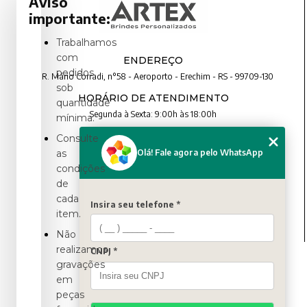
Aviso
importante:
Trabalhamos
com
ENDEREÇO
pedidos
R. Mário Corradi, n°58 - Aeroporto - Erechim - RS - 99709-130
sob
HORÁRIO DE ATENDIMENTO
quantidade
Segunda à Sexta: 9:00h às 18:00h
mínima.
Consulte
CONTATO
Olá! Fale agora pelo WhatsApp
as
condições
(54) 3321-4699
de
(54) 3321-4699
cada
contato@artexbrindes.com.br
Insira seu telefone *
item.
Não
realizamos
CNPJ *
MENU
gravações
HOME
em
QUEM SOMOS
peças
PRODUTOS