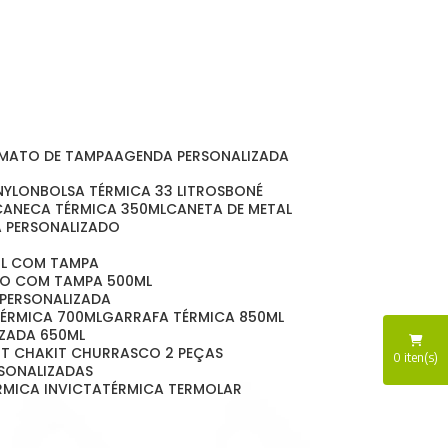
RMATO DE TAMPA
AGENDA PERSONALIZADA
 NYLON
BOLSA TÉRMICA 33 LITROS
BONÉ
CANECA TÉRMICA 350ML
CANETA DE METAL
A PERSONALIZADO
ML COM TAMPA
DO COM TAMPA 500ML
 PERSONALIZADA
TÉRMICA 700ML
GARRAFA TÉRMICA 850ML
IZADA 650ML
KIT CHA
KIT CHURRASCO 2 PEÇAS
0
iten(s)
RSONALIZADAS
ÉRMICA INVICTA
TÉRMICA TERMOLAR