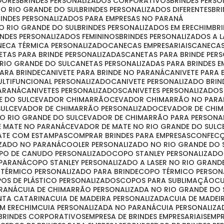
DORES
BRINDES PERSONALIZADOS CORPORATIVOS
BRINDES PER
NO RIO GRANDE DO SUL
BRINDES PERSONALIZADOS DIFERENTES
B
BRINDES PERSONALIZADOS PARA EMPRESAS NO PARANÁ
NO RIO GRANDE DO SUL
BRINDES PERSONALIZADOS EM ERECHIM
B
RINDES PERSONALIZADOS FEMININOS
BRINDES PERSONALIZADOS A 
ANECA TÉRMICA PERSONALIZADO
CANECAS EMPRESARIAIS
CANECA
NETAS PARA BRINDE PERSONALIZADAS
CANETAS PARA BRINDE PE
 RIO GRANDE DO SUL
CANETAS PERSONALIZADAS PARA BRINDES E
PARA BRINDE
CANIVETE PARA BRINDE NO PARANÁ
CANIVETE PARA
MULTIFUNCIONAL PERSONALIZADO
CANIVETE PERSONALIZADO BRIN
PARANÁ
CANIVETES PERSONALIZADOS
CANIVETES PERSONALIZADO
E DO SUL
CEVADOR CHIMARRÃO
CEVADOR CHIMARRÃO NO PARA
SUL
CEVADOR DE CHIMARRÃO PERSONALIZADO
CEVADOR DE CHI
O RIO GRANDE DO SUL
CEVADOR DE CHIMARRÃO PARA PERSONA
E MATE NO PARANÁ
CEVADOR DE MATE NO RIO GRANDE DO SUL
MATE COM ESTAMPAS
COMPRAR BRINDES PARA EMPRESAS
CONFEC
IZADO NO PARANÁ
COOLER PERSONALIZADO NO RIO GRANDE DO 
OPO DE CANUDO PERSONALIZADO
COPO STANLEY PERSONALIZADO
 PARANÁ
COPO STANLEY PERSONALIZADO A LASER NO RIO GRAND
 TÉRMICO PERSONALIZADO PARA BRINDE
COPO TÉRMICO PERSO
POS DE PLÁSTICO PERSONALIZADOS
COPOS PARA SUBLIMAÇÃO
ARANÁ
CUIA DE CHIMARRÃO PERSONALIZADA NO RIO GRANDE DO 
ANTA CATARINA
CUIA DE MADEIRA PERSONALIZADA
CUIA DE MADE
EM ERECHIM
CUIA PERSONALIZADA NO PARANÁ
CUIA PERSONALIZ
 BRINDES CORPORATIVOS
EMPRESA DE BRINDES EMPRESARIAIS
EMP