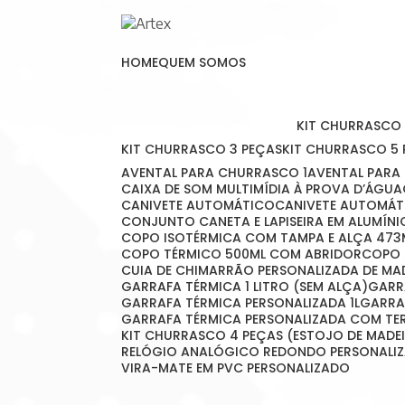
HOME
QUEM SOMOS
KIT CHURRASCO
KIT CHURRASCO 3 PEÇAS
KIT CHURRASCO 5
AVENTAL PARA CHURRASCO 1
AVENTAL PAR
CAIXA DE SOM MULTIMÍDIA À PROVA D’ÁGUA
CANIVETE AUTOMÁTICO
CANIVETE AUTOMÁT
CONJUNTO CANETA E LAPISEIRA EM ALUMÍNI
COPO ISOTÉRMICA COM TAMPA E ALÇA 473
COPO TÉRMICO 500ML COM ABRIDOR
COPO
CUIA DE CHIMARRÃO PERSONALIZADA DE MA
GARRAFA TÉRMICA 1 LITRO (SEM ALÇA)
GAR
GARRAFA TÉRMICA PERSONALIZADA 1L
GARR
GARRAFA TÉRMICA PERSONALIZADA COM T
KIT CHURRASCO 4 PEÇAS (ESTOJO DE MADE
RELÓGIO ANALÓGICO REDONDO PERSONALI
VIRA-MATE EM PVC PERSONALIZADO