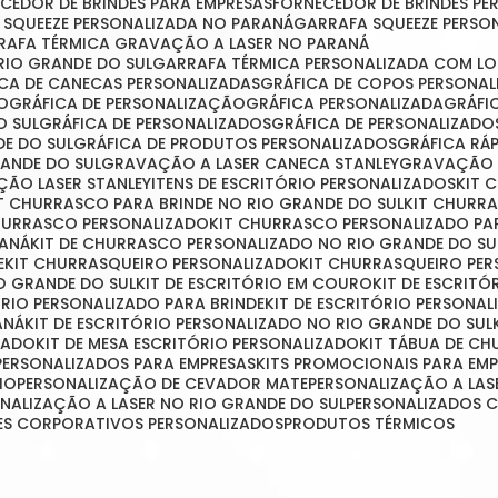
ECEDOR DE BRINDES PARA EMPRESAS
FORNECEDOR DE BRINDES P
A SQUEEZE PERSONALIZADA NO PARANÁ
GARRAFA SQUEEZE PERSO
RRAFA TÉRMICA GRAVAÇÃO A LASER NO PARANÁ
RIO GRANDE DO SUL
GARRAFA TÉRMICA PERSONALIZADA COM L
FICA DE CANECAS PERSONALIZADAS
GRÁFICA DE COPOS PERSONA
ÃO
GRÁFICA DE PERSONALIZAÇÃO
GRÁFICA PERSONALIZADA
GRÁF
O SUL
GRÁFICA DE PERSONALIZADOS
GRÁFICA DE PERSONALIZAD
DE DO SUL
GRÁFICA DE PRODUTOS PERSONALIZADOS
GRÁFICA R
RANDE DO SUL
GRAVAÇÃO A LASER CANECA STANLEY
GRAVAÇÃO 
ÇÃO LASER STANLEY
ITENS DE ESCRITÓRIO PERSONALIZADOS
KIT
IT CHURRASCO PARA BRINDE NO RIO GRANDE DO SUL
KIT CHURR
CHURRASCO PERSONALIZADO
KIT CHURRASCO PERSONALIZADO PA
RANÁ
KIT DE CHURRASCO PERSONALIZADO NO RIO GRANDE DO SU
E
KIT CHURRASQUEIRO PERSONALIZADO
KIT CHURRASQUEIRO PE
O GRANDE DO SUL
KIT DE ESCRITÓRIO EM COURO
KIT DE ESCRIT
TÓRIO PERSONALIZADO PARA BRINDE
KIT DE ESCRITÓRIO PERSONA
ANÁ
KIT DE ESCRITÓRIO PERSONALIZADO NO RIO GRANDE DO SUL
ZADO
KIT DE MESA ESCRITÓRIO PERSONALIZADO
KIT TÁBUA DE C
S PERSONALIZADOS PARA EMPRESAS
KITS PROMOCIONAIS PARA EM
IO
PERSONALIZAÇÃO DE CEVADOR MATE
PERSONALIZAÇÃO A LAS
ONALIZAÇÃO A LASER NO RIO GRANDE DO SUL
PERSONALIZADOS
TES CORPORATIVOS PERSONALIZADOS
PRODUTOS TÉRMICOS