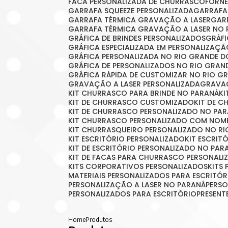
FACA PERSONALIZADA DE CHURRASCO
FORN
GARRAFA SQUEEZE PERSONALIZADA
GARRAF
GARRAFA TÉRMICA GRAVAÇÃO A LASER
GA
GARRAFA TÉRMICA GRAVAÇÃO A LASER NO 
GRÁFICA DE BRINDES PERSONALIZADOS
GRÁ
GRÁFICA ESPECIALIZADA EM PERSONALIZAÇ
GRÁFICA PERSONALIZADA NO RIO GRANDE D
GRÁFICA DE PERSONALIZADOS NO RIO GRAN
GRÁFICA RÁPIDA DE CUSTOMIZAR NO RIO G
GRAVAÇÃO A LASER PERSONALIZADA
GRAVA
KIT CHURRASCO PARA BRINDE NO PARANÁ
K
KIT DE CHURRASCO CUSTOMIZADO
KIT DE 
KIT DE CHURRASCO PERSONALIZADO NO PA
KIT CHURRASCO PERSONALIZADO COM NOM
KIT CHURRASQUEIRO PERSONALIZADO NO RI
KIT ESCRITÓRIO PERSONALIZADO
KIT ESCRI
KIT DE ESCRITÓRIO PERSONALIZADO NO PAR
KIT DE FACAS PARA CHURRASCO PERSONALI
KITS CORPORATIVOS PERSONALIZADOS
KIT
MATERIAIS PERSONALIZADOS PARA ESCRITÓR
PERSONALIZAÇÃO A LASER NO PARANÁ
PERS
PERSONALIZADOS PARA ESCRITÓRIO
PRESEN
Home
Produtos