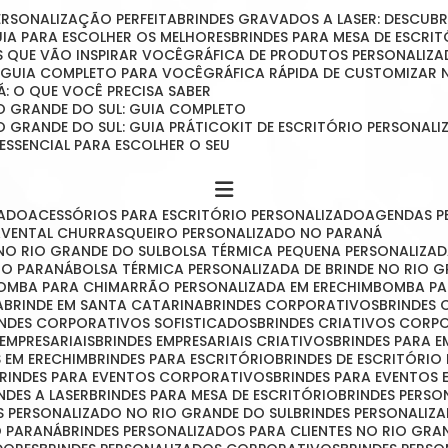
PERSONALIZAÇÃO PERFEITA
BRINDES GRAVADOS A LASER: DESCU
GUIA PARA ESCOLHER OS MELHORES
BRINDES PARA MESA DE ESCRITÓ
IAS QUE VÃO INSPIRAR VOCÊ
GRÁFICA DE PRODUTOS PERSONALIZA
O GUIA COMPLETO PARA VOCÊ
GRÁFICA RÁPIDA DE CUSTOMIZAR
Á: O QUE VOCÊ PRECISA SABER
O GRANDE DO SUL: GUIA COMPLETO
O GRANDE DO SUL: GUIA PRÁTICO
KIT DE ESCRITÓRIO PERSONA
 ESSENCIAL PARA ESCOLHER O SEU
ZADO
ACESSÓRIOS PARA ESCRITÓRIO PERSONALIZADO
AGENDAS 
AVENTAL CHURRASQUEIRO PERSONALIZADO NO PARANÁ
NO RIO GRANDE DO SUL
BOLSA TÉRMICA PEQUENA PERSONALIZA
 NO PARANÁ
BOLSA TÉRMICA PERSONALIZADA DE BRINDE NO RIO 
BOMBA PARA CHIMARRÃO PERSONALIZADA EM ERECHIM
BOMBA P
A
BRINDE EM SANTA CATARINA
BRINDES CORPORATIVOS
BRINDES
RINDES CORPORATIVOS SOFISTICADOS
BRINDES CRIATIVOS CORP
 EMPRESARIAIS
BRINDES EMPRESARIAIS CRIATIVOS
BRINDES PARA 
S EM ERECHIM
BRINDES PARA ESCRITÓRIO
BRINDES DE ESCRITÓRI
BRINDES PARA EVENTOS CORPORATIVOS
BRINDES PARA EVENTOS 
INDES A LASER
BRINDES PARA MESA DE ESCRITÓRIO
BRINDES PERS
ES PERSONALIZADO NO RIO GRANDE DO SUL
BRINDES PERSONALIZ
O PARANÁ
BRINDES PERSONALIZADOS PARA CLIENTES NO RIO GRA