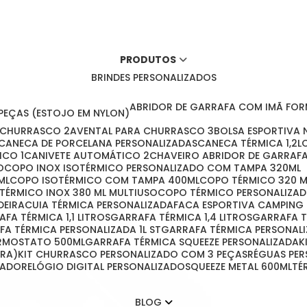
PRODUTOS
BRINDES PERSONALIZADOS
ABRIDOR DE GARRAFA COM IMÃ FO
 PEÇAS (ESTOJO EM NYLON)
A CHURRASCO 2
AVENTAL PARA CHURRASCO 3
BOLSA ESPORTIVA
CANECA DE PORCELANA PERSONALIZADAS
CANECA TÉRMICA 1,2L
ICO 1
CANIVETE AUTOMÁTICO 2
CHAVEIRO ABRIDOR DE GARRAF
O
COPO INOX ISOTÉRMICO PERSONALIZADO COM TAMPA 320ML
ML
COPO ISOTÉRMICO COM TAMPA 400ML
COPO TÉRMICO 320 
 TÉRMICO INOX 380 ML MULTIUSO
COPO TÉRMICO PERSONALIZA
DEIRA
CUIA TÉRMICA PERSONALIZADA
FACA ESPORTIVA CAMPING
RAFA TÉRMICA 1,1 LITROS
GARRAFA TÉRMICA 1,4 LITROS
GARRAFA 
AFA TÉRMICA PERSONALIZADA 1L ST
GARRAFA TÉRMICA PERSONAL
ERMOSTATO 500ML
GARRAFA TÉRMICA SQUEEZE PERSONALIZADA
IRA)
KIT CHURRASCO PERSONALIZADO COM 3 PEÇAS
RÉGUAS PE
ZADO
RELÓGIO DIGITAL PERSONALIZADO
SQUEEZE METAL 600ML
T
BLOG