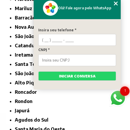
Mariluz
Olá! Fale agora pelo WhatsApp
Barracão
Nova Aurora
Insira seu telefone *
São João
Catanduvas
CNPJ *
Iretama
Santa Tereza do Oeste
São João do Ivaí
INICIAR CONVERSA
Alto Piquiri
1
Roncador
Rondon
Japurá
Agudos do Sul
Santa Maria do Oeste