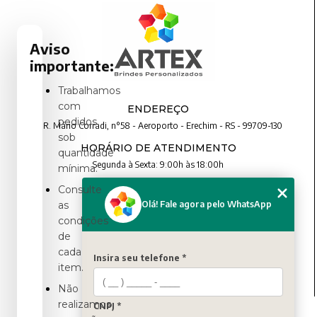
Aviso
importante:
Trabalhamos
com
ENDEREÇO
pedidos
R. Mário Corradi, n°58 - Aeroporto - Erechim - RS - 99709-130
sob
HORÁRIO DE ATENDIMENTO
quantidade
Segunda à Sexta: 9:00h às 18:00h
mínima.
Consulte
CONTATO
Olá! Fale agora pelo WhatsApp
as
condições
(54) 3321-4699
de
(54) 3321-4699
cada
contato@artexbrindes.com.br
Insira seu telefone *
item.
Não
realizamos
CNPJ *
MENU