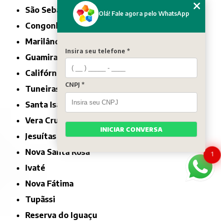
São Sebastião da Amoreira
Olá! Fale agora pelo WhatsApp
Congonhinhas
Marilândia do Sul
Insira seu telefone *
Guamiranga
Califórnia
CNPJ *
Tuneiras do Oeste
Santa Isabel do Ivaí
Vera Cruz do Oeste
INICIAR CONVERSA
Jesuítas
Nova Santa Rosa
1
Ivaté
Nova Fátima
Tupãssi
Reserva do Iguaçu