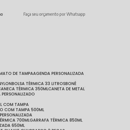
mo
Faça seu orçamento por Whatsapp
RMATO DE TAMPA
AGENDA PERSONALIZADA
 NYLON
BOLSA TÉRMICA 33 LITROS
BONÉ
CANECA TÉRMICA 350ML
CANETA DE METAL
A PERSONALIZADO
ML COM TAMPA
DO COM TAMPA 500ML
 PERSONALIZADA
TÉRMICA 700ML
GARRAFA TÉRMICA 850ML
IZADA 650ML