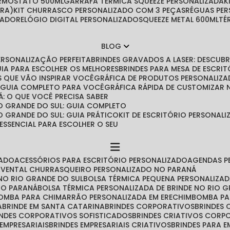
ERMOSTATO 500ML
GARRAFA TÉRMICA SQUEEZE PERSONALIZADA
IRA)
KIT CHURRASCO PERSONALIZADO COM 3 PEÇAS
RÉGUAS PE
ZADO
RELÓGIO DIGITAL PERSONALIZADO
SQUEEZE METAL 600ML
T
BLOG
PERSONALIZAÇÃO PERFEITA
BRINDES GRAVADOS A LASER: DESCU
GUIA PARA ESCOLHER OS MELHORES
BRINDES PARA MESA DE ESCRITÓ
IAS QUE VÃO INSPIRAR VOCÊ
GRÁFICA DE PRODUTOS PERSONALIZA
O GUIA COMPLETO PARA VOCÊ
GRÁFICA RÁPIDA DE CUSTOMIZAR
Á: O QUE VOCÊ PRECISA SABER
O GRANDE DO SUL: GUIA COMPLETO
O GRANDE DO SUL: GUIA PRÁTICO
KIT DE ESCRITÓRIO PERSONA
 ESSENCIAL PARA ESCOLHER O SEU
ZADO
ACESSÓRIOS PARA ESCRITÓRIO PERSONALIZADO
AGENDAS 
AVENTAL CHURRASQUEIRO PERSONALIZADO NO PARANÁ
NO RIO GRANDE DO SUL
BOLSA TÉRMICA PEQUENA PERSONALIZA
 NO PARANÁ
BOLSA TÉRMICA PERSONALIZADA DE BRINDE NO RIO 
BOMBA PARA CHIMARRÃO PERSONALIZADA EM ERECHIM
BOMBA P
A
BRINDE EM SANTA CATARINA
BRINDES CORPORATIVOS
BRINDES
RINDES CORPORATIVOS SOFISTICADOS
BRINDES CRIATIVOS CORP
 EMPRESARIAIS
BRINDES EMPRESARIAIS CRIATIVOS
BRINDES PARA 