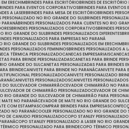
S EM ERECHIM
BRINDES PARA ESCRITÓRIO
BRINDES DE ESCRITÓRI
BRINDES PARA EVENTOS CORPORATIVOS
BRINDES PARA EVENTOS 
INDES A LASER
BRINDES PARA MESA DE ESCRITÓRIO
BRINDES PERS
ES PERSONALIZADO NO RIO GRANDE DO SUL
BRINDES PERSONALIZ
O PARANÁ
BRINDES PERSONALIZADOS PARA CLIENTES NO RIO GRA
DORES
BRINDES PERSONALIZADOS CORPORATIVOS
BRINDES PER
NO RIO GRANDE DO SUL
BRINDES PERSONALIZADOS DIFERENTES
B
BRINDES PERSONALIZADOS PARA EMPRESAS NO PARANÁ
NO RIO GRANDE DO SUL
BRINDES PERSONALIZADOS EM ERECHIM
B
RINDES PERSONALIZADOS FEMININOS
BRINDES PERSONALIZADOS A 
ANECA TÉRMICA PERSONALIZADO
CANECAS EMPRESARIAIS
CANECA
NETAS PARA BRINDE PERSONALIZADAS
CANETAS PARA BRINDE PE
 RIO GRANDE DO SUL
CANETAS PERSONALIZADAS PARA BRINDES E
PARA BRINDE
CANIVETE PARA BRINDE NO PARANÁ
CANIVETE PARA
MULTIFUNCIONAL PERSONALIZADO
CANIVETE PERSONALIZADO BRIN
PARANÁ
CANIVETES PERSONALIZADOS
CANIVETES PERSONALIZADO
E DO SUL
CEVADOR CHIMARRÃO
CEVADOR CHIMARRÃO NO PARA
SUL
CEVADOR DE CHIMARRÃO PERSONALIZADO
CEVADOR DE CHI
O RIO GRANDE DO SUL
CEVADOR DE CHIMARRÃO PARA PERSONA
E MATE NO PARANÁ
CEVADOR DE MATE NO RIO GRANDE DO SUL
MATE COM ESTAMPAS
COMPRAR BRINDES PARA EMPRESAS
CONFEC
IZADO NO PARANÁ
COOLER PERSONALIZADO NO RIO GRANDE DO 
OPO DE CANUDO PERSONALIZADO
COPO STANLEY PERSONALIZADO
 PARANÁ
COPO STANLEY PERSONALIZADO A LASER NO RIO GRAND
 TÉRMICO PERSONALIZADO PARA BRINDE
COPO TÉRMICO PERSO