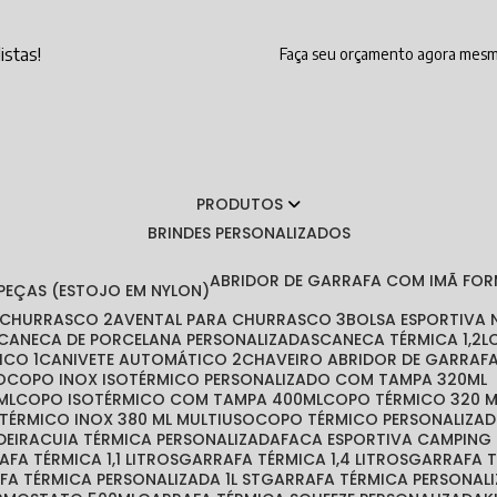
istas!
Faça seu orçamento agora mes
PRODUTOS
BRINDES PERSONALIZADOS
ABRIDOR DE GARRAFA COM IMÃ FO
 PEÇAS (ESTOJO EM NYLON)
A CHURRASCO 2
AVENTAL PARA CHURRASCO 3
BOLSA ESPORTIVA
CANECA DE PORCELANA PERSONALIZADAS
CANECA TÉRMICA 1,2L
ICO 1
CANIVETE AUTOMÁTICO 2
CHAVEIRO ABRIDOR DE GARRAF
O
COPO INOX ISOTÉRMICO PERSONALIZADO COM TAMPA 320ML
ML
COPO ISOTÉRMICO COM TAMPA 400ML
COPO TÉRMICO 320 
 TÉRMICO INOX 380 ML MULTIUSO
COPO TÉRMICO PERSONALIZA
DEIRA
CUIA TÉRMICA PERSONALIZADA
FACA ESPORTIVA CAMPING
RAFA TÉRMICA 1,1 LITROS
GARRAFA TÉRMICA 1,4 LITROS
GARRAFA 
AFA TÉRMICA PERSONALIZADA 1L ST
GARRAFA TÉRMICA PERSONAL