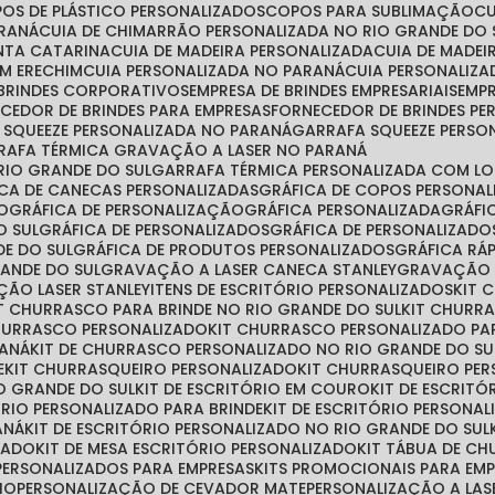
POS DE PLÁSTICO PERSONALIZADOS
COPOS PARA SUBLIMAÇÃO
ARANÁ
CUIA DE CHIMARRÃO PERSONALIZADA NO RIO GRANDE DO 
ANTA CATARINA
CUIA DE MADEIRA PERSONALIZADA
CUIA DE MADE
EM ERECHIM
CUIA PERSONALIZADA NO PARANÁ
CUIA PERSONALIZ
 BRINDES CORPORATIVOS
EMPRESA DE BRINDES EMPRESARIAIS
EMP
ECEDOR DE BRINDES PARA EMPRESAS
FORNECEDOR DE BRINDES P
A SQUEEZE PERSONALIZADA NO PARANÁ
GARRAFA SQUEEZE PERSO
RRAFA TÉRMICA GRAVAÇÃO A LASER NO PARANÁ
RIO GRANDE DO SUL
GARRAFA TÉRMICA PERSONALIZADA COM L
FICA DE CANECAS PERSONALIZADAS
GRÁFICA DE COPOS PERSONA
ÃO
GRÁFICA DE PERSONALIZAÇÃO
GRÁFICA PERSONALIZADA
GRÁF
O SUL
GRÁFICA DE PERSONALIZADOS
GRÁFICA DE PERSONALIZAD
DE DO SUL
GRÁFICA DE PRODUTOS PERSONALIZADOS
GRÁFICA R
RANDE DO SUL
GRAVAÇÃO A LASER CANECA STANLEY
GRAVAÇÃO 
ÇÃO LASER STANLEY
ITENS DE ESCRITÓRIO PERSONALIZADOS
KIT
IT CHURRASCO PARA BRINDE NO RIO GRANDE DO SUL
KIT CHURR
CHURRASCO PERSONALIZADO
KIT CHURRASCO PERSONALIZADO PA
RANÁ
KIT DE CHURRASCO PERSONALIZADO NO RIO GRANDE DO SU
E
KIT CHURRASQUEIRO PERSONALIZADO
KIT CHURRASQUEIRO PE
O GRANDE DO SUL
KIT DE ESCRITÓRIO EM COURO
KIT DE ESCRIT
TÓRIO PERSONALIZADO PARA BRINDE
KIT DE ESCRITÓRIO PERSONA
ANÁ
KIT DE ESCRITÓRIO PERSONALIZADO NO RIO GRANDE DO SUL
ZADO
KIT DE MESA ESCRITÓRIO PERSONALIZADO
KIT TÁBUA DE C
S PERSONALIZADOS PARA EMPRESAS
KITS PROMOCIONAIS PARA EM
IO
PERSONALIZAÇÃO DE CEVADOR MATE
PERSONALIZAÇÃO A LAS