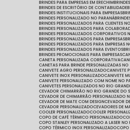
BRINDES PARA EMPRESAS EM ERECHIM
BRINDE
BRINDES DE ESCRITÓRIO DE CONTABILIDADE
BRINDES INSTITUCIONAIS PARA EMPRESAS
BR
BRINDES PERSONALIZADO NO PARANÁ
BRIND
BRINDES PERSONALIZADOS PARA CLIENTES N
BRINDES PERSONALIZADOS PARA COLABORA
BRINDES PERSONALIZADOS CORPORATIVOS 
BRINDES PERSONALIZADOS PARA EMPRESAS
BRINDES PERSONALIZADOS PARA EMPRESAS 
BRINDES PERSONALIZADOS PARA EVENTOS
B
BRINDES PROMOCIONAIS PARA EMPRESAS
C
CANETA PERSONALIZADA CORPORATIVA
CA
CANETAS PARA BRINDE PERSONALIZADAS NO
CANIVETE AGRO PERSONALIZADO
CANIVETE 
CANIVETE INOX PERSONALIZADO
CANIVETE 
CANIVETE PERSONALIZADO COM NOME NO 
CANIVETES PERSONALIZADOS NO RIO GRAND
CEVADOR CHIMARRÃO NO RIO GRANDE DO 
CEVADOR DE CHIMARRÃO PERSONALIZADO N
CEVADOR DE MATE COM DESIGN
CEVADOR D
CEVADOR PERSONALIZADO
CEVADORES DE 
COOLER PERSONALIZADO
COOLER PERSONAL
COPO DE CAFÉ TÉRMICO PERSONALIZADO
C
COPO STANLEY PERSONALIZADO A LASER NO
COPO TÉRMICO INOX PERSONALIZADO
COPO