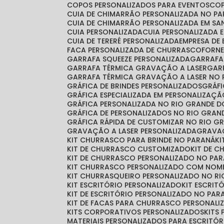
COPOS PERSONALIZADOS PARA EVENTOS
CO
CUIA DE CHIMARRÃO PERSONALIZADA NO P
CUIA DE CHIMARRÃO PERSONALIZADA EM S
CUIA PERSONALIZADA
CUIA PERSONALIZADA 
CUIA DE TERERÉ PERSONALIZADA
EMPRESA DE
FACA PERSONALIZADA DE CHURRASCO
FORN
GARRAFA SQUEEZE PERSONALIZADA
GARRAF
GARRAFA TÉRMICA GRAVAÇÃO A LASER
GA
GARRAFA TÉRMICA GRAVAÇÃO A LASER NO 
GRÁFICA DE BRINDES PERSONALIZADOS
GRÁ
GRÁFICA ESPECIALIZADA EM PERSONALIZAÇ
GRÁFICA PERSONALIZADA NO RIO GRANDE D
GRÁFICA DE PERSONALIZADOS NO RIO GRAN
GRÁFICA RÁPIDA DE CUSTOMIZAR NO RIO G
GRAVAÇÃO A LASER PERSONALIZADA
GRAVA
KIT CHURRASCO PARA BRINDE NO PARANÁ
K
KIT DE CHURRASCO CUSTOMIZADO
KIT DE 
KIT DE CHURRASCO PERSONALIZADO NO PA
KIT CHURRASCO PERSONALIZADO COM NOM
KIT CHURRASQUEIRO PERSONALIZADO NO RI
KIT ESCRITÓRIO PERSONALIZADO
KIT ESCRI
KIT DE ESCRITÓRIO PERSONALIZADO NO PAR
KIT DE FACAS PARA CHURRASCO PERSONALI
KITS CORPORATIVOS PERSONALIZADOS
KIT
MATERIAIS PERSONALIZADOS PARA ESCRITÓR