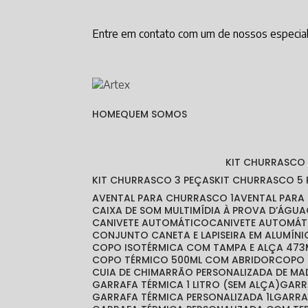
Entre em contato com um de nossos especial
HOME
QUEM SOMOS
KIT CHURRASCO
KIT CHURRASCO 3 PEÇAS
KIT CHURRASCO 5
AVENTAL PARA CHURRASCO 1
AVENTAL PAR
CAIXA DE SOM MULTIMÍDIA À PROVA D’ÁGUA
CANIVETE AUTOMÁTICO
CANIVETE AUTOMÁT
CONJUNTO CANETA E LAPISEIRA EM ALUMÍNI
COPO ISOTÉRMICA COM TAMPA E ALÇA 473
COPO TÉRMICO 500ML COM ABRIDOR
COPO
CUIA DE CHIMARRÃO PERSONALIZADA DE MA
GARRAFA TÉRMICA 1 LITRO (SEM ALÇA)
GAR
GARRAFA TÉRMICA PERSONALIZADA 1L
GARR