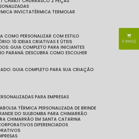
KIT CHA
KIT CHURRASCO 2 PEÇAS
RSONALIZADAS
ÉRMICA INVICTA
TÉRMICA TERMOLAR
BRA COMO PERSONALIZAR COM ESTILO
RIO: 10 IDEIAS CRIATIVAS E ÚTEIS
0
iten(s)
DOS: GUIA COMPLETO PARA INICIANTES
 NO PARANÁ: DESCUBRA COMO ESCOLHER
LIZADO: GUIA COMPLETO PARA SUA CRIAÇÃO
PERSONALIZADAS PARA EMPRESAS
DA
BOLSA TÉRMICA PERSONALIZADA DE BRINDE
GRANDE DO SUL
BOMBA PARA CHIMARRÃO
ARA CHIMARRÃO EM SANTA CATARINA
 CORPORATIVOS DIFERENCIADOS
ORATIVOS
EMPRESAS