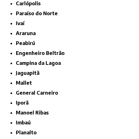
Carlópolis
Paraíso do Norte
Ivaí
Araruna
Peabirú
Engenheiro Beltrão
Campina da Lagoa
Jaguapitã
Mallet
General Carneiro
Iporã
Manoel Ribas
Imbaú
Planalto