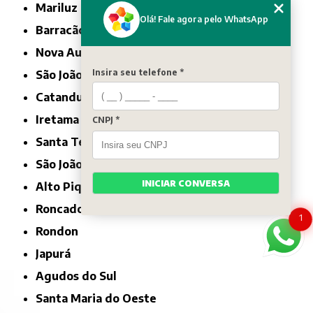
Mariluz
Olá! Fale agora pelo WhatsApp
Barracão
Nova Aurora
Insira seu telefone *
São João
Catanduvas
Iretama
CNPJ *
Santa Tereza do Oeste
São João do Ivaí
INICIAR CONVERSA
Alto Piquiri
Roncador
1
Rondon
Japurá
Agudos do Sul
Santa Maria do Oeste