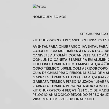
HOME
QUEM SOMOS
KIT CHURRASCO
KIT CHURRASCO 3 PEÇAS
KIT CHURRASCO 5
AVENTAL PARA CHURRASCO 1
AVENTAL PAR
CAIXA DE SOM MULTIMÍDIA À PROVA D’ÁGUA
CANIVETE AUTOMÁTICO
CANIVETE AUTOMÁT
CONJUNTO CANETA E LAPISEIRA EM ALUMÍNI
COPO ISOTÉRMICA COM TAMPA E ALÇA 473
COPO TÉRMICO 500ML COM ABRIDOR
COPO
CUIA DE CHIMARRÃO PERSONALIZADA DE MA
GARRAFA TÉRMICA 1 LITRO (SEM ALÇA)
GAR
GARRAFA TÉRMICA PERSONALIZADA 1L
GARR
GARRAFA TÉRMICA PERSONALIZADA COM T
KIT CHURRASCO 4 PEÇAS (ESTOJO DE MADE
RELÓGIO ANALÓGICO REDONDO PERSONALI
VIRA-MATE EM PVC PERSONALIZADO