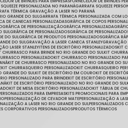
ECEDOR DE BRINDES PARA EMPRESAS
FORNECEDOR DE BRINDES P
A SQUEEZE PERSONALIZADA NO PARANÁ
GARRAFA SQUEEZE PERSO
RRAFA TÉRMICA GRAVAÇÃO A LASER NO PARANÁ
RIO GRANDE DO SUL
GARRAFA TÉRMICA PERSONALIZADA COM L
FICA DE CANECAS PERSONALIZADAS
GRÁFICA DE COPOS PERSONA
ÃO
GRÁFICA DE PERSONALIZAÇÃO
GRÁFICA PERSONALIZADA
GRÁF
O SUL
GRÁFICA DE PERSONALIZADOS
GRÁFICA DE PERSONALIZAD
DE DO SUL
GRÁFICA DE PRODUTOS PERSONALIZADOS
GRÁFICA R
RANDE DO SUL
GRAVAÇÃO A LASER CANECA STANLEY
GRAVAÇÃO 
ÇÃO LASER STANLEY
ITENS DE ESCRITÓRIO PERSONALIZADOS
KIT
IT CHURRASCO PARA BRINDE NO RIO GRANDE DO SUL
KIT CHURR
CHURRASCO PERSONALIZADO
KIT CHURRASCO PERSONALIZADO PA
RANÁ
KIT DE CHURRASCO PERSONALIZADO NO RIO GRANDE DO SU
E
KIT CHURRASQUEIRO PERSONALIZADO
KIT CHURRASQUEIRO PE
O GRANDE DO SUL
KIT DE ESCRITÓRIO EM COURO
KIT DE ESCRIT
TÓRIO PERSONALIZADO PARA BRINDE
KIT DE ESCRITÓRIO PERSONA
ANÁ
KIT DE ESCRITÓRIO PERSONALIZADO NO RIO GRANDE DO SUL
ZADO
KIT DE MESA ESCRITÓRIO PERSONALIZADO
KIT TÁBUA DE C
S PERSONALIZADOS PARA EMPRESAS
KITS PROMOCIONAIS PARA EM
IO
PERSONALIZAÇÃO DE CEVADOR MATE
PERSONALIZAÇÃO A LAS
ONALIZAÇÃO A LASER NO RIO GRANDE DO SUL
PERSONALIZADOS
TES CORPORATIVOS PERSONALIZADOS
PRODUTOS TÉRMICOS