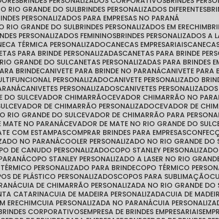
DORES
BRINDES PERSONALIZADOS CORPORATIVOS
BRINDES PER
NO RIO GRANDE DO SUL
BRINDES PERSONALIZADOS DIFERENTES
B
BRINDES PERSONALIZADOS PARA EMPRESAS NO PARANÁ
NO RIO GRANDE DO SUL
BRINDES PERSONALIZADOS EM ERECHIM
B
RINDES PERSONALIZADOS FEMININOS
BRINDES PERSONALIZADOS A 
ANECA TÉRMICA PERSONALIZADO
CANECAS EMPRESARIAIS
CANECA
NETAS PARA BRINDE PERSONALIZADAS
CANETAS PARA BRINDE PE
 RIO GRANDE DO SUL
CANETAS PERSONALIZADAS PARA BRINDES E
PARA BRINDE
CANIVETE PARA BRINDE NO PARANÁ
CANIVETE PARA
MULTIFUNCIONAL PERSONALIZADO
CANIVETE PERSONALIZADO BRIN
PARANÁ
CANIVETES PERSONALIZADOS
CANIVETES PERSONALIZADO
E DO SUL
CEVADOR CHIMARRÃO
CEVADOR CHIMARRÃO NO PARA
SUL
CEVADOR DE CHIMARRÃO PERSONALIZADO
CEVADOR DE CHI
O RIO GRANDE DO SUL
CEVADOR DE CHIMARRÃO PARA PERSONA
E MATE NO PARANÁ
CEVADOR DE MATE NO RIO GRANDE DO SUL
MATE COM ESTAMPAS
COMPRAR BRINDES PARA EMPRESAS
CONFEC
IZADO NO PARANÁ
COOLER PERSONALIZADO NO RIO GRANDE DO 
OPO DE CANUDO PERSONALIZADO
COPO STANLEY PERSONALIZADO
 PARANÁ
COPO STANLEY PERSONALIZADO A LASER NO RIO GRAND
 TÉRMICO PERSONALIZADO PARA BRINDE
COPO TÉRMICO PERSO
POS DE PLÁSTICO PERSONALIZADOS
COPOS PARA SUBLIMAÇÃO
ARANÁ
CUIA DE CHIMARRÃO PERSONALIZADA NO RIO GRANDE DO 
ANTA CATARINA
CUIA DE MADEIRA PERSONALIZADA
CUIA DE MADE
EM ERECHIM
CUIA PERSONALIZADA NO PARANÁ
CUIA PERSONALIZ
 BRINDES CORPORATIVOS
EMPRESA DE BRINDES EMPRESARIAIS
EMP