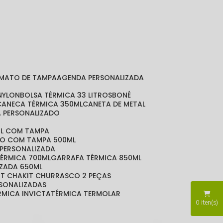
RMATO DE TAMPA
AGENDA PERSONALIZADA
 NYLON
BOLSA TÉRMICA 33 LITROS
BONÉ
CANECA TÉRMICA 350ML
CANETA DE METAL
A PERSONALIZADO
ML COM TAMPA
DO COM TAMPA 500ML
 PERSONALIZADA
TÉRMICA 700ML
GARRAFA TÉRMICA 850ML
IZADA 650ML
KIT CHA
KIT CHURRASCO 2 PEÇAS
RSONALIZADAS
ÉRMICA INVICTA
TÉRMICA TERMOLAR
0
iten(s)