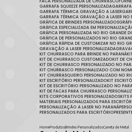
FACA PERSONALIZADA DE CHURRASCO
FORN
GARRAFA SQUEEZE PERSONALIZADA
GARRAF
GARRAFA TÉRMICA GRAVAÇÃO A LASER
GA
GARRAFA TÉRMICA GRAVAÇÃO A LASER NO 
GRÁFICA DE BRINDES PERSONALIZADOS
GRÁ
GRÁFICA ESPECIALIZADA EM PERSONALIZAÇ
GRÁFICA PERSONALIZADA NO RIO GRANDE D
GRÁFICA DE PERSONALIZADOS NO RIO GRAN
GRÁFICA RÁPIDA DE CUSTOMIZAR NO RIO G
GRAVAÇÃO A LASER PERSONALIZADA
GRAVA
KIT CHURRASCO PARA BRINDE NO PARANÁ
K
KIT DE CHURRASCO CUSTOMIZADO
KIT DE 
KIT DE CHURRASCO PERSONALIZADO NO PA
KIT CHURRASCO PERSONALIZADO COM NOM
KIT CHURRASQUEIRO PERSONALIZADO NO RI
KIT ESCRITÓRIO PERSONALIZADO
KIT ESCRI
KIT DE ESCRITÓRIO PERSONALIZADO NO PAR
KIT DE FACAS PARA CHURRASCO PERSONALI
KITS CORPORATIVOS PERSONALIZADOS
KIT
MATERIAIS PERSONALIZADOS PARA ESCRITÓR
PERSONALIZAÇÃO A LASER NO PARANÁ
PERS
PERSONALIZADOS PARA ESCRITÓRIO
PRESEN
Home
Produtos
Brindes Personalizados
Caneta de Metal