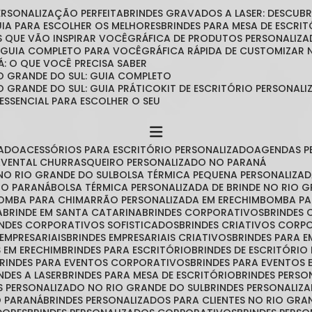
PERSONALIZAÇÃO PERFEITA
BRINDES GRAVADOS A LASER: DESCU
GUIA PARA ESCOLHER OS MELHORES
BRINDES PARA MESA DE ESCRITÓ
IAS QUE VÃO INSPIRAR VOCÊ
GRÁFICA DE PRODUTOS PERSONALIZA
O GUIA COMPLETO PARA VOCÊ
GRÁFICA RÁPIDA DE CUSTOMIZAR
Á: O QUE VOCÊ PRECISA SABER
O GRANDE DO SUL: GUIA COMPLETO
O GRANDE DO SUL: GUIA PRÁTICO
KIT DE ESCRITÓRIO PERSONA
 ESSENCIAL PARA ESCOLHER O SEU
ZADO
ACESSÓRIOS PARA ESCRITÓRIO PERSONALIZADO
AGENDAS 
AVENTAL CHURRASQUEIRO PERSONALIZADO NO PARANÁ
NO RIO GRANDE DO SUL
BOLSA TÉRMICA PEQUENA PERSONALIZA
 NO PARANÁ
BOLSA TÉRMICA PERSONALIZADA DE BRINDE NO RIO 
BOMBA PARA CHIMARRÃO PERSONALIZADA EM ERECHIM
BOMBA P
A
BRINDE EM SANTA CATARINA
BRINDES CORPORATIVOS
BRINDES
RINDES CORPORATIVOS SOFISTICADOS
BRINDES CRIATIVOS CORP
 EMPRESARIAIS
BRINDES EMPRESARIAIS CRIATIVOS
BRINDES PARA 
S EM ERECHIM
BRINDES PARA ESCRITÓRIO
BRINDES DE ESCRITÓRI
BRINDES PARA EVENTOS CORPORATIVOS
BRINDES PARA EVENTOS 
INDES A LASER
BRINDES PARA MESA DE ESCRITÓRIO
BRINDES PERS
ES PERSONALIZADO NO RIO GRANDE DO SUL
BRINDES PERSONALIZ
O PARANÁ
BRINDES PERSONALIZADOS PARA CLIENTES NO RIO GRA