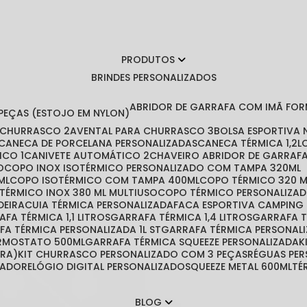
PRODUTOS
BRINDES PERSONALIZADOS
ABRIDOR DE GARRAFA COM IMÃ FO
 PEÇAS (ESTOJO EM NYLON)
A CHURRASCO 2
AVENTAL PARA CHURRASCO 3
BOLSA ESPORTIVA
CANECA DE PORCELANA PERSONALIZADAS
CANECA TÉRMICA 1,2L
ICO 1
CANIVETE AUTOMÁTICO 2
CHAVEIRO ABRIDOR DE GARRAF
O
COPO INOX ISOTÉRMICO PERSONALIZADO COM TAMPA 320ML
ML
COPO ISOTÉRMICO COM TAMPA 400ML
COPO TÉRMICO 320 
 TÉRMICO INOX 380 ML MULTIUSO
COPO TÉRMICO PERSONALIZA
DEIRA
CUIA TÉRMICA PERSONALIZADA
FACA ESPORTIVA CAMPING
RAFA TÉRMICA 1,1 LITROS
GARRAFA TÉRMICA 1,4 LITROS
GARRAFA 
AFA TÉRMICA PERSONALIZADA 1L ST
GARRAFA TÉRMICA PERSONAL
ERMOSTATO 500ML
GARRAFA TÉRMICA SQUEEZE PERSONALIZADA
IRA)
KIT CHURRASCO PERSONALIZADO COM 3 PEÇAS
RÉGUAS PE
ZADO
RELÓGIO DIGITAL PERSONALIZADO
SQUEEZE METAL 600ML
T
BLOG