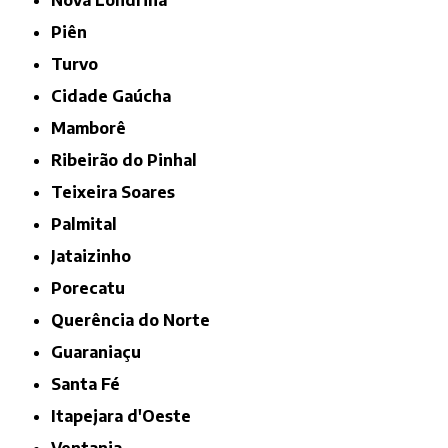
Nova Londrina
Piên
Turvo
Cidade Gaúcha
Mamborê
Ribeirão do Pinhal
Teixeira Soares
Palmital
Jataizinho
Porecatu
Querência do Norte
Guaraniaçu
Santa Fé
Itapejara d'Oeste