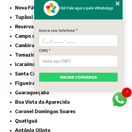
Nova Fátima
Olá! Fale agora pelo WhatsApp
Tupãssi
Reserva do Iguaçu
Insira seu telefone *
Campo do Tenente
Cambira
CNPJ *
Tomazina
Icaraíma
Santa Cruz de Monte Castelo
INICIAR CONVERSA
Figueira
1
Guaraqueçaba
Boa Vista da Aparecida
Coronel Domingos Soares
Quatiguá
Antônio Olinto