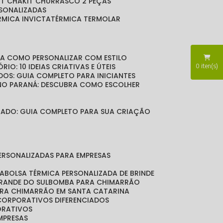
KIT CHA
KIT CHURRASCO 2 PEÇAS
RSONALIZADAS
ÉRMICA INVICTA
TÉRMICA TERMOLAR
BRA COMO PERSONALIZAR COM ESTILO
RIO: 10 IDEIAS CRIATIVAS E ÚTEIS
0
iten(s)
DOS: GUIA COMPLETO PARA INICIANTES
 NO PARANÁ: DESCUBRA COMO ESCOLHER
LIZADO: GUIA COMPLETO PARA SUA CRIAÇÃO
PERSONALIZADAS PARA EMPRESAS
DA
BOLSA TÉRMICA PERSONALIZADA DE BRINDE
GRANDE DO SUL
BOMBA PARA CHIMARRÃO
ARA CHIMARRÃO EM SANTA CATARINA
 CORPORATIVOS DIFERENCIADOS
ORATIVOS
EMPRESAS