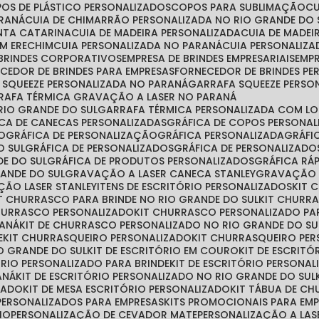
POS DE PLÁSTICO PERSONALIZADOS
COPOS PARA SUBLIMAÇÃO
ARANÁ
CUIA DE CHIMARRÃO PERSONALIZADA NO RIO GRANDE DO 
ANTA CATARINA
CUIA DE MADEIRA PERSONALIZADA
CUIA DE MADE
EM ERECHIM
CUIA PERSONALIZADA NO PARANÁ
CUIA PERSONALIZ
 BRINDES CORPORATIVOS
EMPRESA DE BRINDES EMPRESARIAIS
EMP
ECEDOR DE BRINDES PARA EMPRESAS
FORNECEDOR DE BRINDES P
A SQUEEZE PERSONALIZADA NO PARANÁ
GARRAFA SQUEEZE PERSO
RRAFA TÉRMICA GRAVAÇÃO A LASER NO PARANÁ
RIO GRANDE DO SUL
GARRAFA TÉRMICA PERSONALIZADA COM L
FICA DE CANECAS PERSONALIZADAS
GRÁFICA DE COPOS PERSONA
ÃO
GRÁFICA DE PERSONALIZAÇÃO
GRÁFICA PERSONALIZADA
GRÁF
O SUL
GRÁFICA DE PERSONALIZADOS
GRÁFICA DE PERSONALIZAD
DE DO SUL
GRÁFICA DE PRODUTOS PERSONALIZADOS
GRÁFICA R
RANDE DO SUL
GRAVAÇÃO A LASER CANECA STANLEY
GRAVAÇÃO 
ÇÃO LASER STANLEY
ITENS DE ESCRITÓRIO PERSONALIZADOS
KIT
IT CHURRASCO PARA BRINDE NO RIO GRANDE DO SUL
KIT CHURR
CHURRASCO PERSONALIZADO
KIT CHURRASCO PERSONALIZADO PA
RANÁ
KIT DE CHURRASCO PERSONALIZADO NO RIO GRANDE DO SU
E
KIT CHURRASQUEIRO PERSONALIZADO
KIT CHURRASQUEIRO PE
O GRANDE DO SUL
KIT DE ESCRITÓRIO EM COURO
KIT DE ESCRIT
TÓRIO PERSONALIZADO PARA BRINDE
KIT DE ESCRITÓRIO PERSONA
ANÁ
KIT DE ESCRITÓRIO PERSONALIZADO NO RIO GRANDE DO SUL
ZADO
KIT DE MESA ESCRITÓRIO PERSONALIZADO
KIT TÁBUA DE C
S PERSONALIZADOS PARA EMPRESAS
KITS PROMOCIONAIS PARA EM
IO
PERSONALIZAÇÃO DE CEVADOR MATE
PERSONALIZAÇÃO A LAS