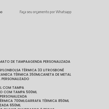
mo
Faça seu orçamento por Whatsapp
RMATO DE TAMPA
AGENDA PERSONALIZADA
 NYLON
BOLSA TÉRMICA 33 LITROS
BONÉ
CANECA TÉRMICA 350ML
CANETA DE METAL
A PERSONALIZADO
ML COM TAMPA
DO COM TAMPA 500ML
 PERSONALIZADA
TÉRMICA 700ML
GARRAFA TÉRMICA 850ML
IZADA 650ML