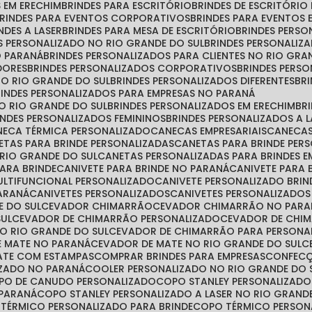
S EM ERECHIM
BRINDES PARA ESCRITÓRIO
BRINDES DE ESCRITÓRI
BRINDES PARA EVENTOS CORPORATIVOS
BRINDES PARA EVENTOS 
INDES A LASER
BRINDES PARA MESA DE ESCRITÓRIO
BRINDES PERS
ES PERSONALIZADO NO RIO GRANDE DO SUL
BRINDES PERSONALIZ
O PARANÁ
BRINDES PERSONALIZADOS PARA CLIENTES NO RIO GRA
DORES
BRINDES PERSONALIZADOS CORPORATIVOS
BRINDES PER
NO RIO GRANDE DO SUL
BRINDES PERSONALIZADOS DIFERENTES
B
BRINDES PERSONALIZADOS PARA EMPRESAS NO PARANÁ
NO RIO GRANDE DO SUL
BRINDES PERSONALIZADOS EM ERECHIM
B
RINDES PERSONALIZADOS FEMININOS
BRINDES PERSONALIZADOS A 
ANECA TÉRMICA PERSONALIZADO
CANECAS EMPRESARIAIS
CANECA
NETAS PARA BRINDE PERSONALIZADAS
CANETAS PARA BRINDE PE
 RIO GRANDE DO SUL
CANETAS PERSONALIZADAS PARA BRINDES E
PARA BRINDE
CANIVETE PARA BRINDE NO PARANÁ
CANIVETE PARA
MULTIFUNCIONAL PERSONALIZADO
CANIVETE PERSONALIZADO BRIN
PARANÁ
CANIVETES PERSONALIZADOS
CANIVETES PERSONALIZADO
E DO SUL
CEVADOR CHIMARRÃO
CEVADOR CHIMARRÃO NO PARA
SUL
CEVADOR DE CHIMARRÃO PERSONALIZADO
CEVADOR DE CHI
O RIO GRANDE DO SUL
CEVADOR DE CHIMARRÃO PARA PERSONA
E MATE NO PARANÁ
CEVADOR DE MATE NO RIO GRANDE DO SUL
MATE COM ESTAMPAS
COMPRAR BRINDES PARA EMPRESAS
CONFEC
IZADO NO PARANÁ
COOLER PERSONALIZADO NO RIO GRANDE DO 
OPO DE CANUDO PERSONALIZADO
COPO STANLEY PERSONALIZADO
 PARANÁ
COPO STANLEY PERSONALIZADO A LASER NO RIO GRAND
 TÉRMICO PERSONALIZADO PARA BRINDE
COPO TÉRMICO PERSO