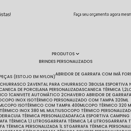
istas!
Faça seu orçamento agora mes
PRODUTOS
BRINDES PERSONALIZADOS
ABRIDOR DE GARRAFA COM IMÃ FO
 PEÇAS (ESTOJO EM NYLON)
A CHURRASCO 2
AVENTAL PARA CHURRASCO 3
BOLSA ESPORTIVA
CANECA DE PORCELANA PERSONALIZADAS
CANECA TÉRMICA 1,2L
ICO 1
CANIVETE AUTOMÁTICO 2
CHAVEIRO ABRIDOR DE GARRAF
O
COPO INOX ISOTÉRMICO PERSONALIZADO COM TAMPA 320ML
ML
COPO ISOTÉRMICO COM TAMPA 400ML
COPO TÉRMICO 320 
 TÉRMICO INOX 380 ML MULTIUSO
COPO TÉRMICO PERSONALIZA
DEIRA
CUIA TÉRMICA PERSONALIZADA
FACA ESPORTIVA CAMPING
RAFA TÉRMICA 1,1 LITROS
GARRAFA TÉRMICA 1,4 LITROS
GARRAFA 
AFA TÉRMICA PERSONALIZADA 1L ST
GARRAFA TÉRMICA PERSONAL