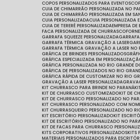
COPOS PERSONALIZADOS PARA EVENTOS
CO
CUIA DE CHIMARRÃO PERSONALIZADA NO P
CUIA DE CHIMARRÃO PERSONALIZADA EM S
CUIA PERSONALIZADA
CUIA PERSONALIZADA 
CUIA DE TERERÉ PERSONALIZADA
EMPRESA DE
FACA PERSONALIZADA DE CHURRASCO
FORN
GARRAFA SQUEEZE PERSONALIZADA
GARRAF
GARRAFA TÉRMICA GRAVAÇÃO A LASER
GA
GARRAFA TÉRMICA GRAVAÇÃO A LASER NO 
GRÁFICA DE BRINDES PERSONALIZADOS
GRÁ
GRÁFICA ESPECIALIZADA EM PERSONALIZAÇ
GRÁFICA PERSONALIZADA NO RIO GRANDE D
GRÁFICA DE PERSONALIZADOS NO RIO GRAN
GRÁFICA RÁPIDA DE CUSTOMIZAR NO RIO G
GRAVAÇÃO A LASER PERSONALIZADA
GRAVA
KIT CHURRASCO PARA BRINDE NO PARANÁ
K
KIT DE CHURRASCO CUSTOMIZADO
KIT DE 
KIT DE CHURRASCO PERSONALIZADO NO PA
KIT CHURRASCO PERSONALIZADO COM NOM
KIT CHURRASQUEIRO PERSONALIZADO NO RI
KIT ESCRITÓRIO PERSONALIZADO
KIT ESCRI
KIT DE ESCRITÓRIO PERSONALIZADO NO PAR
KIT DE FACAS PARA CHURRASCO PERSONALI
KITS CORPORATIVOS PERSONALIZADOS
KIT
MATERIAIS PERSONALIZADOS PARA ESCRITÓR