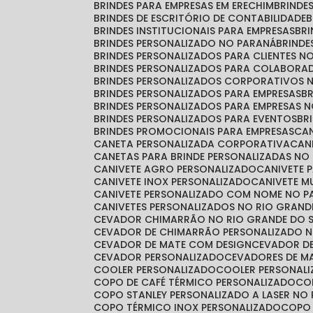
BRINDES PARA EMPRESAS EM ERECHIM
BRINDE
BRINDES DE ESCRITÓRIO DE CONTABILIDADE
BRINDES INSTITUCIONAIS PARA EMPRESAS
BR
BRINDES PERSONALIZADO NO PARANÁ
BRIND
BRINDES PERSONALIZADOS PARA CLIENTES N
BRINDES PERSONALIZADOS PARA COLABORA
BRINDES PERSONALIZADOS CORPORATIVOS 
BRINDES PERSONALIZADOS PARA EMPRESAS
BRINDES PERSONALIZADOS PARA EMPRESAS 
BRINDES PERSONALIZADOS PARA EVENTOS
B
BRINDES PROMOCIONAIS PARA EMPRESAS
C
CANETA PERSONALIZADA CORPORATIVA
CA
CANETAS PARA BRINDE PERSONALIZADAS NO
CANIVETE AGRO PERSONALIZADO
CANIVETE 
CANIVETE INOX PERSONALIZADO
CANIVETE 
CANIVETE PERSONALIZADO COM NOME NO 
CANIVETES PERSONALIZADOS NO RIO GRAND
CEVADOR CHIMARRÃO NO RIO GRANDE DO 
CEVADOR DE CHIMARRÃO PERSONALIZADO N
CEVADOR DE MATE COM DESIGN
CEVADOR D
CEVADOR PERSONALIZADO
CEVADORES DE 
COOLER PERSONALIZADO
COOLER PERSONAL
COPO DE CAFÉ TÉRMICO PERSONALIZADO
C
COPO STANLEY PERSONALIZADO A LASER NO
COPO TÉRMICO INOX PERSONALIZADO
COPO