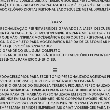
ERMOSTATO 500ML
GARRAFA TÉRMICA SQUEEZE PERSONALIZADA
IRA)
KIT CHURRASCO PERSONALIZADO COM 3 PEÇAS
RÉGUAS PE
ZADO
RELÓGIO DIGITAL PERSONALIZADO
SQUEEZE METAL 600ML
T
BLOG
PERSONALIZAÇÃO PERFEITA
BRINDES GRAVADOS A LASER: DESCU
GUIA PARA ESCOLHER OS MELHORES
BRINDES PARA MESA DE ESCRITÓ
IAS QUE VÃO INSPIRAR VOCÊ
GRÁFICA DE PRODUTOS PERSONALIZA
O GUIA COMPLETO PARA VOCÊ
GRÁFICA RÁPIDA DE CUSTOMIZAR
Á: O QUE VOCÊ PRECISA SABER
O GRANDE DO SUL: GUIA COMPLETO
O GRANDE DO SUL: GUIA PRÁTICO
KIT DE ESCRITÓRIO PERSONA
 ESSENCIAL PARA ESCOLHER O SEU
ZADO
ACESSÓRIOS PARA ESCRITÓRIO PERSONALIZADO
AGENDAS 
AVENTAL CHURRASQUEIRO PERSONALIZADO NO PARANÁ
NO RIO GRANDE DO SUL
BOLSA TÉRMICA PEQUENA PERSONALIZA
 NO PARANÁ
BOLSA TÉRMICA PERSONALIZADA DE BRINDE NO RIO 
BOMBA PARA CHIMARRÃO PERSONALIZADA EM ERECHIM
BOMBA P
A
BRINDE EM SANTA CATARINA
BRINDES CORPORATIVOS
BRINDES
RINDES CORPORATIVOS SOFISTICADOS
BRINDES CRIATIVOS CORP
 EMPRESARIAIS
BRINDES EMPRESARIAIS CRIATIVOS
BRINDES PARA 