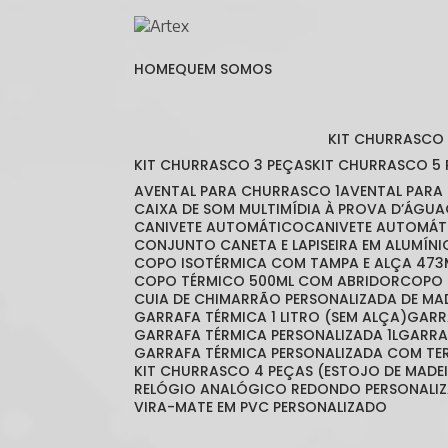
HOME
QUEM SOMOS
KIT CHURRASCO
KIT CHURRASCO 3 PEÇAS
KIT CHURRASCO 5
AVENTAL PARA CHURRASCO 1
AVENTAL PAR
CAIXA DE SOM MULTIMÍDIA À PROVA D’ÁGUA
CANIVETE AUTOMÁTICO
CANIVETE AUTOMÁT
CONJUNTO CANETA E LAPISEIRA EM ALUMÍNI
COPO ISOTÉRMICA COM TAMPA E ALÇA 473
COPO TÉRMICO 500ML COM ABRIDOR
COPO
CUIA DE CHIMARRÃO PERSONALIZADA DE MA
GARRAFA TÉRMICA 1 LITRO (SEM ALÇA)
GAR
GARRAFA TÉRMICA PERSONALIZADA 1L
GARR
GARRAFA TÉRMICA PERSONALIZADA COM T
KIT CHURRASCO 4 PEÇAS (ESTOJO DE MADE
RELÓGIO ANALÓGICO REDONDO PERSONALI
VIRA-MATE EM PVC PERSONALIZADO