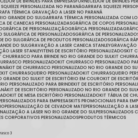
ECEDOR DE BRINDES PARA EMPRESAS
FORNECEDOR DE BRINDES P
A SQUEEZE PERSONALIZADA NO PARANÁ
GARRAFA SQUEEZE PERSO
RRAFA TÉRMICA GRAVAÇÃO A LASER NO PARANÁ
RIO GRANDE DO SUL
GARRAFA TÉRMICA PERSONALIZADA COM L
FICA DE CANECAS PERSONALIZADAS
GRÁFICA DE COPOS PERSONA
ÃO
GRÁFICA DE PERSONALIZAÇÃO
GRÁFICA PERSONALIZADA
GRÁF
O SUL
GRÁFICA DE PERSONALIZADOS
GRÁFICA DE PERSONALIZAD
DE DO SUL
GRÁFICA DE PRODUTOS PERSONALIZADOS
GRÁFICA R
RANDE DO SUL
GRAVAÇÃO A LASER CANECA STANLEY
GRAVAÇÃO 
ÇÃO LASER STANLEY
ITENS DE ESCRITÓRIO PERSONALIZADOS
KIT
IT CHURRASCO PARA BRINDE NO RIO GRANDE DO SUL
KIT CHURR
CHURRASCO PERSONALIZADO
KIT CHURRASCO PERSONALIZADO PA
RANÁ
KIT DE CHURRASCO PERSONALIZADO NO RIO GRANDE DO SU
E
KIT CHURRASQUEIRO PERSONALIZADO
KIT CHURRASQUEIRO PE
O GRANDE DO SUL
KIT DE ESCRITÓRIO EM COURO
KIT DE ESCRIT
TÓRIO PERSONALIZADO PARA BRINDE
KIT DE ESCRITÓRIO PERSONA
ANÁ
KIT DE ESCRITÓRIO PERSONALIZADO NO RIO GRANDE DO SUL
ZADO
KIT DE MESA ESCRITÓRIO PERSONALIZADO
KIT TÁBUA DE C
S PERSONALIZADOS PARA EMPRESAS
KITS PROMOCIONAIS PARA EM
IO
PERSONALIZAÇÃO DE CEVADOR MATE
PERSONALIZAÇÃO A LAS
ONALIZAÇÃO A LASER NO RIO GRANDE DO SUL
PERSONALIZADOS
TES CORPORATIVOS PERSONALIZADOS
PRODUTOS TÉRMICOS
rasco 3