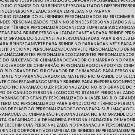
DORES
BRINDES PERSONALIZADOS CORPORATIVOS
BRINDES PER
NO RIO GRANDE DO SUL
BRINDES PERSONALIZADOS DIFERENTES
B
BRINDES PERSONALIZADOS PARA EMPRESAS NO PARANÁ
NO RIO GRANDE DO SUL
BRINDES PERSONALIZADOS EM ERECHIM
B
RINDES PERSONALIZADOS FEMININOS
BRINDES PERSONALIZADOS A 
ANECA TÉRMICA PERSONALIZADO
CANECAS EMPRESARIAIS
CANECA
NETAS PARA BRINDE PERSONALIZADAS
CANETAS PARA BRINDE PE
 RIO GRANDE DO SUL
CANETAS PERSONALIZADAS PARA BRINDES E
PARA BRINDE
CANIVETE PARA BRINDE NO PARANÁ
CANIVETE PARA
MULTIFUNCIONAL PERSONALIZADO
CANIVETE PERSONALIZADO BRIN
PARANÁ
CANIVETES PERSONALIZADOS
CANIVETES PERSONALIZADO
E DO SUL
CEVADOR CHIMARRÃO
CEVADOR CHIMARRÃO NO PARA
SUL
CEVADOR DE CHIMARRÃO PERSONALIZADO
CEVADOR DE CHI
O RIO GRANDE DO SUL
CEVADOR DE CHIMARRÃO PARA PERSONA
E MATE NO PARANÁ
CEVADOR DE MATE NO RIO GRANDE DO SUL
MATE COM ESTAMPAS
COMPRAR BRINDES PARA EMPRESAS
CONFEC
IZADO NO PARANÁ
COOLER PERSONALIZADO NO RIO GRANDE DO 
OPO DE CANUDO PERSONALIZADO
COPO STANLEY PERSONALIZADO
 PARANÁ
COPO STANLEY PERSONALIZADO A LASER NO RIO GRAND
 TÉRMICO PERSONALIZADO PARA BRINDE
COPO TÉRMICO PERSO
POS DE PLÁSTICO PERSONALIZADOS
COPOS PARA SUBLIMAÇÃO
ARANÁ
CUIA DE CHIMARRÃO PERSONALIZADA NO RIO GRANDE DO 
ANTA CATARINA
CUIA DE MADEIRA PERSONALIZADA
CUIA DE MADE
EM ERECHIM
CUIA PERSONALIZADA NO PARANÁ
CUIA PERSONALIZ
 BRINDES CORPORATIVOS
EMPRESA DE BRINDES EMPRESARIAIS
EMP