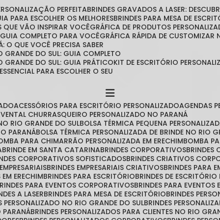
PERSONALIZAÇÃO PERFEITA
BRINDES GRAVADOS A LASER: DESCU
GUIA PARA ESCOLHER OS MELHORES
BRINDES PARA MESA DE ESCRITÓ
IAS QUE VÃO INSPIRAR VOCÊ
GRÁFICA DE PRODUTOS PERSONALIZA
O GUIA COMPLETO PARA VOCÊ
GRÁFICA RÁPIDA DE CUSTOMIZAR
Á: O QUE VOCÊ PRECISA SABER
O GRANDE DO SUL: GUIA COMPLETO
O GRANDE DO SUL: GUIA PRÁTICO
KIT DE ESCRITÓRIO PERSONA
 ESSENCIAL PARA ESCOLHER O SEU
ZADO
ACESSÓRIOS PARA ESCRITÓRIO PERSONALIZADO
AGENDAS 
AVENTAL CHURRASQUEIRO PERSONALIZADO NO PARANÁ
NO RIO GRANDE DO SUL
BOLSA TÉRMICA PEQUENA PERSONALIZA
 NO PARANÁ
BOLSA TÉRMICA PERSONALIZADA DE BRINDE NO RIO 
BOMBA PARA CHIMARRÃO PERSONALIZADA EM ERECHIM
BOMBA P
A
BRINDE EM SANTA CATARINA
BRINDES CORPORATIVOS
BRINDES
RINDES CORPORATIVOS SOFISTICADOS
BRINDES CRIATIVOS CORP
 EMPRESARIAIS
BRINDES EMPRESARIAIS CRIATIVOS
BRINDES PARA 
S EM ERECHIM
BRINDES PARA ESCRITÓRIO
BRINDES DE ESCRITÓRI
BRINDES PARA EVENTOS CORPORATIVOS
BRINDES PARA EVENTOS 
INDES A LASER
BRINDES PARA MESA DE ESCRITÓRIO
BRINDES PERS
ES PERSONALIZADO NO RIO GRANDE DO SUL
BRINDES PERSONALIZ
O PARANÁ
BRINDES PERSONALIZADOS PARA CLIENTES NO RIO GRA