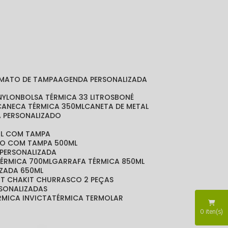
RMATO DE TAMPA
AGENDA PERSONALIZADA
 NYLON
BOLSA TÉRMICA 33 LITROS
BONÉ
CANECA TÉRMICA 350ML
CANETA DE METAL
A PERSONALIZADO
ML COM TAMPA
DO COM TAMPA 500ML
 PERSONALIZADA
TÉRMICA 700ML
GARRAFA TÉRMICA 850ML
IZADA 650ML
KIT CHA
KIT CHURRASCO 2 PEÇAS
RSONALIZADAS
ÉRMICA INVICTA
TÉRMICA TERMOLAR
0
iten(s)