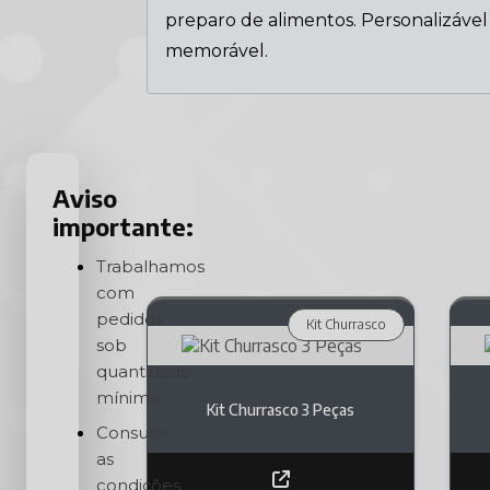
preparo de alimentos. Personalizáve
memorável.
Aviso
importante:
Trabalhamos
com
pedidos
Kit Churrasco
sob
quantidade
mínima.
Kit Churrasco 3 Peças
Consulte
as
condições