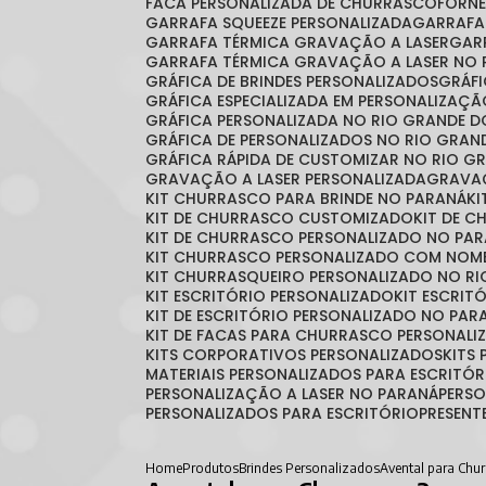
FACA PERSONALIZADA DE CHURRASCO
FORN
GARRAFA SQUEEZE PERSONALIZADA
GARRAF
GARRAFA TÉRMICA GRAVAÇÃO A LASER
GA
GARRAFA TÉRMICA GRAVAÇÃO A LASER NO 
GRÁFICA DE BRINDES PERSONALIZADOS
GRÁ
GRÁFICA ESPECIALIZADA EM PERSONALIZAÇ
GRÁFICA PERSONALIZADA NO RIO GRANDE D
GRÁFICA DE PERSONALIZADOS NO RIO GRAN
GRÁFICA RÁPIDA DE CUSTOMIZAR NO RIO G
GRAVAÇÃO A LASER PERSONALIZADA
GRAVA
KIT CHURRASCO PARA BRINDE NO PARANÁ
K
KIT DE CHURRASCO CUSTOMIZADO
KIT DE 
KIT DE CHURRASCO PERSONALIZADO NO PA
KIT CHURRASCO PERSONALIZADO COM NOM
KIT CHURRASQUEIRO PERSONALIZADO NO RI
KIT ESCRITÓRIO PERSONALIZADO
KIT ESCRI
KIT DE ESCRITÓRIO PERSONALIZADO NO PAR
KIT DE FACAS PARA CHURRASCO PERSONALI
KITS CORPORATIVOS PERSONALIZADOS
KIT
MATERIAIS PERSONALIZADOS PARA ESCRITÓR
PERSONALIZAÇÃO A LASER NO PARANÁ
PERS
PERSONALIZADOS PARA ESCRITÓRIO
PRESEN
Home
Produtos
Brindes Personalizados
Avental para Chur