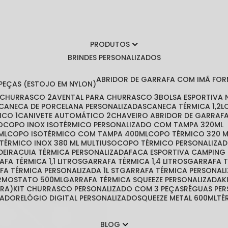
PRODUTOS
BRINDES PERSONALIZADOS
ABRIDOR DE GARRAFA COM IMÃ FO
 PEÇAS (ESTOJO EM NYLON)
A CHURRASCO 2
AVENTAL PARA CHURRASCO 3
BOLSA ESPORTIVA
CANECA DE PORCELANA PERSONALIZADAS
CANECA TÉRMICA 1,2L
ICO 1
CANIVETE AUTOMÁTICO 2
CHAVEIRO ABRIDOR DE GARRAF
O
COPO INOX ISOTÉRMICO PERSONALIZADO COM TAMPA 320ML
ML
COPO ISOTÉRMICO COM TAMPA 400ML
COPO TÉRMICO 320 
 TÉRMICO INOX 380 ML MULTIUSO
COPO TÉRMICO PERSONALIZA
DEIRA
CUIA TÉRMICA PERSONALIZADA
FACA ESPORTIVA CAMPING
RAFA TÉRMICA 1,1 LITROS
GARRAFA TÉRMICA 1,4 LITROS
GARRAFA 
AFA TÉRMICA PERSONALIZADA 1L ST
GARRAFA TÉRMICA PERSONAL
ERMOSTATO 500ML
GARRAFA TÉRMICA SQUEEZE PERSONALIZADA
IRA)
KIT CHURRASCO PERSONALIZADO COM 3 PEÇAS
RÉGUAS PE
ZADO
RELÓGIO DIGITAL PERSONALIZADO
SQUEEZE METAL 600ML
T
BLOG