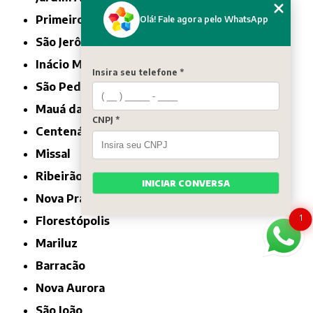
Primeiro de Maio
Olá! Fale agora pelo WhatsApp
São Jerônimo da Serra
Inácio Martins
Insira seu telefone *
São Pedro do Ivaí
Mauá da Serra
CNPJ *
Centenário do Sul
Missal
Ribeirão Claro
INICIAR CONVERSA
Nova Prata do Iguaçu
1
Florestópolis
Mariluz
Barracão
Nova Aurora
São João