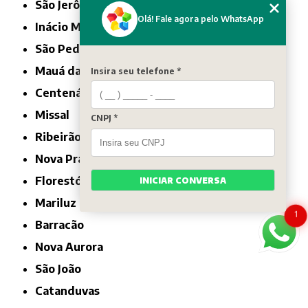
São Jerônimo da Serra
Olá! Fale agora pelo WhatsApp
Inácio Martins
São Pedro do Ivaí
Mauá da Serra
Insira seu telefone *
Centenário do Sul
Missal
CNPJ *
Ribeirão Claro
Nova Prata do Iguaçu
Florestópolis
INICIAR CONVERSA
Mariluz
1
Barracão
Nova Aurora
São João
Catanduvas