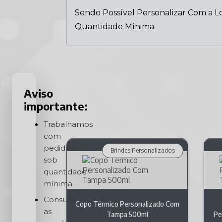
Sendo Possível Personalizar Com a L
Quantidade Mínima
Aviso
importante:
Trabalhamos
com
pedidos
Brindes Personalizados
sob
quantidade
mínima.
Consulte
Copo Térmico Personalizado Com
as
Tampa 500ml
Pe