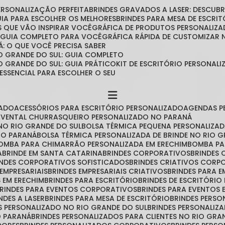
PERSONALIZAÇÃO PERFEITA
BRINDES GRAVADOS A LASER: DESCU
GUIA PARA ESCOLHER OS MELHORES
BRINDES PARA MESA DE ESCRITÓ
IAS QUE VÃO INSPIRAR VOCÊ
GRÁFICA DE PRODUTOS PERSONALIZA
O GUIA COMPLETO PARA VOCÊ
GRÁFICA RÁPIDA DE CUSTOMIZAR
Á: O QUE VOCÊ PRECISA SABER
O GRANDE DO SUL: GUIA COMPLETO
O GRANDE DO SUL: GUIA PRÁTICO
KIT DE ESCRITÓRIO PERSONA
 ESSENCIAL PARA ESCOLHER O SEU
ZADO
ACESSÓRIOS PARA ESCRITÓRIO PERSONALIZADO
AGENDAS 
AVENTAL CHURRASQUEIRO PERSONALIZADO NO PARANÁ
NO RIO GRANDE DO SUL
BOLSA TÉRMICA PEQUENA PERSONALIZA
 NO PARANÁ
BOLSA TÉRMICA PERSONALIZADA DE BRINDE NO RIO 
BOMBA PARA CHIMARRÃO PERSONALIZADA EM ERECHIM
BOMBA P
A
BRINDE EM SANTA CATARINA
BRINDES CORPORATIVOS
BRINDES
RINDES CORPORATIVOS SOFISTICADOS
BRINDES CRIATIVOS CORP
 EMPRESARIAIS
BRINDES EMPRESARIAIS CRIATIVOS
BRINDES PARA 
S EM ERECHIM
BRINDES PARA ESCRITÓRIO
BRINDES DE ESCRITÓRI
BRINDES PARA EVENTOS CORPORATIVOS
BRINDES PARA EVENTOS 
INDES A LASER
BRINDES PARA MESA DE ESCRITÓRIO
BRINDES PERS
ES PERSONALIZADO NO RIO GRANDE DO SUL
BRINDES PERSONALIZ
O PARANÁ
BRINDES PERSONALIZADOS PARA CLIENTES NO RIO GRA