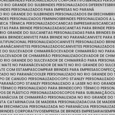
DORES
BRINDES PERSONALIZADOS CORPORATIVOS
BRINDES PER
NO RIO GRANDE DO SUL
BRINDES PERSONALIZADOS DIFERENTES
B
BRINDES PERSONALIZADOS PARA EMPRESAS NO PARANÁ
NO RIO GRANDE DO SUL
BRINDES PERSONALIZADOS EM ERECHIM
B
RINDES PERSONALIZADOS FEMININOS
BRINDES PERSONALIZADOS A 
ANECA TÉRMICA PERSONALIZADO
CANECAS EMPRESARIAIS
CANECA
NETAS PARA BRINDE PERSONALIZADAS
CANETAS PARA BRINDE PE
 RIO GRANDE DO SUL
CANETAS PERSONALIZADAS PARA BRINDES E
PARA BRINDE
CANIVETE PARA BRINDE NO PARANÁ
CANIVETE PARA
MULTIFUNCIONAL PERSONALIZADO
CANIVETE PERSONALIZADO BRIN
PARANÁ
CANIVETES PERSONALIZADOS
CANIVETES PERSONALIZADO
E DO SUL
CEVADOR CHIMARRÃO
CEVADOR CHIMARRÃO NO PARA
SUL
CEVADOR DE CHIMARRÃO PERSONALIZADO
CEVADOR DE CHI
O RIO GRANDE DO SUL
CEVADOR DE CHIMARRÃO PARA PERSONA
E MATE NO PARANÁ
CEVADOR DE MATE NO RIO GRANDE DO SUL
MATE COM ESTAMPAS
COMPRAR BRINDES PARA EMPRESAS
CONFEC
IZADO NO PARANÁ
COOLER PERSONALIZADO NO RIO GRANDE DO 
OPO DE CANUDO PERSONALIZADO
COPO STANLEY PERSONALIZADO
 PARANÁ
COPO STANLEY PERSONALIZADO A LASER NO RIO GRAND
 TÉRMICO PERSONALIZADO PARA BRINDE
COPO TÉRMICO PERSO
POS DE PLÁSTICO PERSONALIZADOS
COPOS PARA SUBLIMAÇÃO
ARANÁ
CUIA DE CHIMARRÃO PERSONALIZADA NO RIO GRANDE DO 
ANTA CATARINA
CUIA DE MADEIRA PERSONALIZADA
CUIA DE MADE
EM ERECHIM
CUIA PERSONALIZADA NO PARANÁ
CUIA PERSONALIZ
 BRINDES CORPORATIVOS
EMPRESA DE BRINDES EMPRESARIAIS
EMP