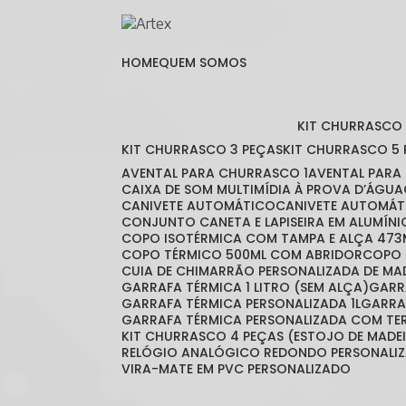
HOME
QUEM SOMOS
KIT CHURRASCO
KIT CHURRASCO 3 PEÇAS
KIT CHURRASCO 5
AVENTAL PARA CHURRASCO 1
AVENTAL PAR
CAIXA DE SOM MULTIMÍDIA À PROVA D’ÁGUA
CANIVETE AUTOMÁTICO
CANIVETE AUTOMÁT
CONJUNTO CANETA E LAPISEIRA EM ALUMÍNI
COPO ISOTÉRMICA COM TAMPA E ALÇA 473
COPO TÉRMICO 500ML COM ABRIDOR
COPO
CUIA DE CHIMARRÃO PERSONALIZADA DE MA
GARRAFA TÉRMICA 1 LITRO (SEM ALÇA)
GAR
GARRAFA TÉRMICA PERSONALIZADA 1L
GARR
GARRAFA TÉRMICA PERSONALIZADA COM T
KIT CHURRASCO 4 PEÇAS (ESTOJO DE MADE
RELÓGIO ANALÓGICO REDONDO PERSONALI
VIRA-MATE EM PVC PERSONALIZADO