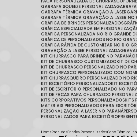
FACA PERSONALIZADA DE CHURRASCO
FORN
GARRAFA SQUEEZE PERSONALIZADA
GARRAF
GARRAFA TÉRMICA GRAVAÇÃO A LASER
GA
GARRAFA TÉRMICA GRAVAÇÃO A LASER NO 
GRÁFICA DE BRINDES PERSONALIZADOS
GRÁ
GRÁFICA ESPECIALIZADA EM PERSONALIZAÇ
GRÁFICA PERSONALIZADA NO RIO GRANDE D
GRÁFICA DE PERSONALIZADOS NO RIO GRAN
GRÁFICA RÁPIDA DE CUSTOMIZAR NO RIO G
GRAVAÇÃO A LASER PERSONALIZADA
GRAVA
KIT CHURRASCO PARA BRINDE NO PARANÁ
K
KIT DE CHURRASCO CUSTOMIZADO
KIT DE 
KIT DE CHURRASCO PERSONALIZADO NO PA
KIT CHURRASCO PERSONALIZADO COM NOM
KIT CHURRASQUEIRO PERSONALIZADO NO RI
KIT ESCRITÓRIO PERSONALIZADO
KIT ESCRI
KIT DE ESCRITÓRIO PERSONALIZADO NO PAR
KIT DE FACAS PARA CHURRASCO PERSONALI
KITS CORPORATIVOS PERSONALIZADOS
KIT
MATERIAIS PERSONALIZADOS PARA ESCRITÓR
PERSONALIZAÇÃO A LASER NO PARANÁ
PERS
PERSONALIZADOS PARA ESCRITÓRIO
PRESEN
Home
Produtos
Brindes Personalizados
Copo Térmico Ino