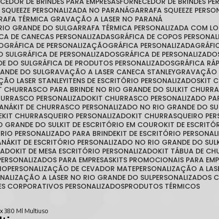
ECEDOR DE BRINDES PARA EMPRESAS
FORNECEDOR DE BRINDES P
A SQUEEZE PERSONALIZADA NO PARANÁ
GARRAFA SQUEEZE PERSO
RRAFA TÉRMICA GRAVAÇÃO A LASER NO PARANÁ
RIO GRANDE DO SUL
GARRAFA TÉRMICA PERSONALIZADA COM L
FICA DE CANECAS PERSONALIZADAS
GRÁFICA DE COPOS PERSONA
ÃO
GRÁFICA DE PERSONALIZAÇÃO
GRÁFICA PERSONALIZADA
GRÁF
O SUL
GRÁFICA DE PERSONALIZADOS
GRÁFICA DE PERSONALIZAD
DE DO SUL
GRÁFICA DE PRODUTOS PERSONALIZADOS
GRÁFICA R
RANDE DO SUL
GRAVAÇÃO A LASER CANECA STANLEY
GRAVAÇÃO 
ÇÃO LASER STANLEY
ITENS DE ESCRITÓRIO PERSONALIZADOS
KIT
IT CHURRASCO PARA BRINDE NO RIO GRANDE DO SUL
KIT CHURR
CHURRASCO PERSONALIZADO
KIT CHURRASCO PERSONALIZADO PA
RANÁ
KIT DE CHURRASCO PERSONALIZADO NO RIO GRANDE DO SU
E
KIT CHURRASQUEIRO PERSONALIZADO
KIT CHURRASQUEIRO PE
O GRANDE DO SUL
KIT DE ESCRITÓRIO EM COURO
KIT DE ESCRIT
TÓRIO PERSONALIZADO PARA BRINDE
KIT DE ESCRITÓRIO PERSONA
ANÁ
KIT DE ESCRITÓRIO PERSONALIZADO NO RIO GRANDE DO SUL
ZADO
KIT DE MESA ESCRITÓRIO PERSONALIZADO
KIT TÁBUA DE C
S PERSONALIZADOS PARA EMPRESAS
KITS PROMOCIONAIS PARA EM
IO
PERSONALIZAÇÃO DE CEVADOR MATE
PERSONALIZAÇÃO A LAS
ONALIZAÇÃO A LASER NO RIO GRANDE DO SUL
PERSONALIZADOS
TES CORPORATIVOS PERSONALIZADOS
PRODUTOS TÉRMICOS
x 380 Ml Multiuso