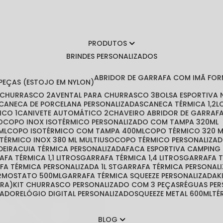
PRODUTOS
BRINDES PERSONALIZADOS
ABRIDOR DE GARRAFA COM IMÃ FO
 PEÇAS (ESTOJO EM NYLON)
A CHURRASCO 2
AVENTAL PARA CHURRASCO 3
BOLSA ESPORTIVA
CANECA DE PORCELANA PERSONALIZADAS
CANECA TÉRMICA 1,2L
ICO 1
CANIVETE AUTOMÁTICO 2
CHAVEIRO ABRIDOR DE GARRAF
O
COPO INOX ISOTÉRMICO PERSONALIZADO COM TAMPA 320ML
ML
COPO ISOTÉRMICO COM TAMPA 400ML
COPO TÉRMICO 320 
 TÉRMICO INOX 380 ML MULTIUSO
COPO TÉRMICO PERSONALIZA
DEIRA
CUIA TÉRMICA PERSONALIZADA
FACA ESPORTIVA CAMPING
RAFA TÉRMICA 1,1 LITROS
GARRAFA TÉRMICA 1,4 LITROS
GARRAFA 
AFA TÉRMICA PERSONALIZADA 1L ST
GARRAFA TÉRMICA PERSONAL
ERMOSTATO 500ML
GARRAFA TÉRMICA SQUEEZE PERSONALIZADA
IRA)
KIT CHURRASCO PERSONALIZADO COM 3 PEÇAS
RÉGUAS PE
ZADO
RELÓGIO DIGITAL PERSONALIZADO
SQUEEZE METAL 600ML
T
BLOG