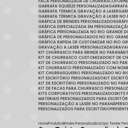
FACA PERSONALIZADA DE CHURRASCO
FORN
GARRAFA SQUEEZE PERSONALIZADA
GARRAF
GARRAFA TÉRMICA GRAVAÇÃO A LASER
GA
GARRAFA TÉRMICA GRAVAÇÃO A LASER NO 
GRÁFICA DE BRINDES PERSONALIZADOS
GRÁ
GRÁFICA ESPECIALIZADA EM PERSONALIZAÇ
GRÁFICA PERSONALIZADA NO RIO GRANDE D
GRÁFICA DE PERSONALIZADOS NO RIO GRAN
GRÁFICA RÁPIDA DE CUSTOMIZAR NO RIO G
GRAVAÇÃO A LASER PERSONALIZADA
GRAVA
KIT CHURRASCO PARA BRINDE NO PARANÁ
K
KIT DE CHURRASCO CUSTOMIZADO
KIT DE 
KIT DE CHURRASCO PERSONALIZADO NO PA
KIT CHURRASCO PERSONALIZADO COM NOM
KIT CHURRASQUEIRO PERSONALIZADO NO RI
KIT ESCRITÓRIO PERSONALIZADO
KIT ESCRI
KIT DE ESCRITÓRIO PERSONALIZADO NO PAR
KIT DE FACAS PARA CHURRASCO PERSONALI
KITS CORPORATIVOS PERSONALIZADOS
KIT
MATERIAIS PERSONALIZADOS PARA ESCRITÓR
PERSONALIZAÇÃO A LASER NO PARANÁ
PERS
PERSONALIZADOS PARA ESCRITÓRIO
PRESEN
Home
Produtos
Brindes Personalizados
Copo Twister Pe