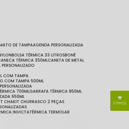
RMATO DE TAMPA
AGENDA PERSONALIZADA
 NYLON
BOLSA TÉRMICA 33 LITROS
BONÉ
CANECA TÉRMICA 350ML
CANETA DE METAL
A PERSONALIZADO
ML COM TAMPA
DO COM TAMPA 500ML
 PERSONALIZADA
TÉRMICA 700ML
GARRAFA TÉRMICA 850ML
IZADA 650ML
KIT CHA
KIT CHURRASCO 2 PEÇAS
0
iten(s)
RSONALIZADAS
ÉRMICA INVICTA
TÉRMICA TERMOLAR