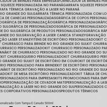
ECEDOR DE BRINDES PARA EMPRESAS
FORNECEDOR DE BRINDES P
A SQUEEZE PERSONALIZADA NO PARANÁ
GARRAFA SQUEEZE PERSO
RRAFA TÉRMICA GRAVAÇÃO A LASER NO PARANÁ
RIO GRANDE DO SUL
GARRAFA TÉRMICA PERSONALIZADA COM L
FICA DE CANECAS PERSONALIZADAS
GRÁFICA DE COPOS PERSONA
ÃO
GRÁFICA DE PERSONALIZAÇÃO
GRÁFICA PERSONALIZADA
GRÁF
O SUL
GRÁFICA DE PERSONALIZADOS
GRÁFICA DE PERSONALIZAD
DE DO SUL
GRÁFICA DE PRODUTOS PERSONALIZADOS
GRÁFICA R
RANDE DO SUL
GRAVAÇÃO A LASER CANECA STANLEY
GRAVAÇÃO 
ÇÃO LASER STANLEY
ITENS DE ESCRITÓRIO PERSONALIZADOS
KIT
IT CHURRASCO PARA BRINDE NO RIO GRANDE DO SUL
KIT CHURR
CHURRASCO PERSONALIZADO
KIT CHURRASCO PERSONALIZADO PA
RANÁ
KIT DE CHURRASCO PERSONALIZADO NO RIO GRANDE DO SU
E
KIT CHURRASQUEIRO PERSONALIZADO
KIT CHURRASQUEIRO PE
O GRANDE DO SUL
KIT DE ESCRITÓRIO EM COURO
KIT DE ESCRIT
TÓRIO PERSONALIZADO PARA BRINDE
KIT DE ESCRITÓRIO PERSONA
ANÁ
KIT DE ESCRITÓRIO PERSONALIZADO NO RIO GRANDE DO SUL
ZADO
KIT DE MESA ESCRITÓRIO PERSONALIZADO
KIT TÁBUA DE C
S PERSONALIZADOS PARA EMPRESAS
KITS PROMOCIONAIS PARA EM
IO
PERSONALIZAÇÃO DE CEVADOR MATE
PERSONALIZAÇÃO A LAS
ONALIZAÇÃO A LASER NO RIO GRANDE DO SUL
PERSONALIZADOS
TES CORPORATIVOS PERSONALIZADOS
PRODUTOS TÉRMICOS
rsonalizado Com Tampa E Canudo 500ml