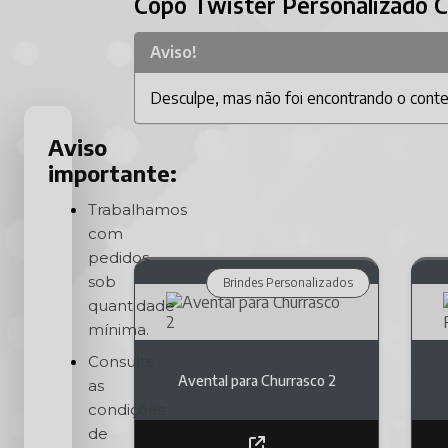
Copo Twister Personalizado
Aviso!
Desculpe, mas não foi encontrando o conteú
Aviso
importante:
Trabalhamos
com
pedidos
sob
Brindes Personalizados
quantidade
mínima.
Consulte
Avental para Churrasco 2
as
condições
de