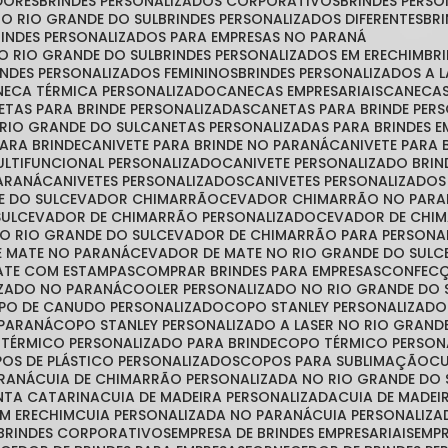
DORES
BRINDES PERSONALIZADOS CORPORATIVOS
BRINDES PER
NO RIO GRANDE DO SUL
BRINDES PERSONALIZADOS DIFERENTES
B
BRINDES PERSONALIZADOS PARA EMPRESAS NO PARANÁ
NO RIO GRANDE DO SUL
BRINDES PERSONALIZADOS EM ERECHIM
B
RINDES PERSONALIZADOS FEMININOS
BRINDES PERSONALIZADOS A 
ANECA TÉRMICA PERSONALIZADO
CANECAS EMPRESARIAIS
CANECA
NETAS PARA BRINDE PERSONALIZADAS
CANETAS PARA BRINDE PE
 RIO GRANDE DO SUL
CANETAS PERSONALIZADAS PARA BRINDES E
PARA BRINDE
CANIVETE PARA BRINDE NO PARANÁ
CANIVETE PARA
MULTIFUNCIONAL PERSONALIZADO
CANIVETE PERSONALIZADO BRIN
PARANÁ
CANIVETES PERSONALIZADOS
CANIVETES PERSONALIZADO
E DO SUL
CEVADOR CHIMARRÃO
CEVADOR CHIMARRÃO NO PARA
SUL
CEVADOR DE CHIMARRÃO PERSONALIZADO
CEVADOR DE CHI
O RIO GRANDE DO SUL
CEVADOR DE CHIMARRÃO PARA PERSONA
E MATE NO PARANÁ
CEVADOR DE MATE NO RIO GRANDE DO SUL
MATE COM ESTAMPAS
COMPRAR BRINDES PARA EMPRESAS
CONFEC
IZADO NO PARANÁ
COOLER PERSONALIZADO NO RIO GRANDE DO 
OPO DE CANUDO PERSONALIZADO
COPO STANLEY PERSONALIZADO
 PARANÁ
COPO STANLEY PERSONALIZADO A LASER NO RIO GRAND
 TÉRMICO PERSONALIZADO PARA BRINDE
COPO TÉRMICO PERSO
POS DE PLÁSTICO PERSONALIZADOS
COPOS PARA SUBLIMAÇÃO
ARANÁ
CUIA DE CHIMARRÃO PERSONALIZADA NO RIO GRANDE DO 
ANTA CATARINA
CUIA DE MADEIRA PERSONALIZADA
CUIA DE MADE
EM ERECHIM
CUIA PERSONALIZADA NO PARANÁ
CUIA PERSONALIZ
 BRINDES CORPORATIVOS
EMPRESA DE BRINDES EMPRESARIAIS
EMP