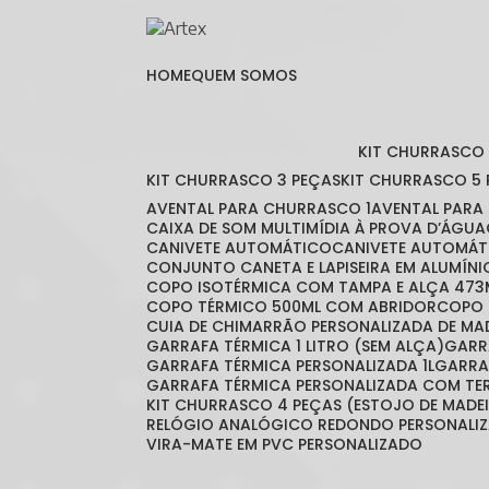
HOME
QUEM SOMOS
KIT CHURRASCO
KIT CHURRASCO 3 PEÇAS
KIT CHURRASCO 5
AVENTAL PARA CHURRASCO 1
AVENTAL PAR
CAIXA DE SOM MULTIMÍDIA À PROVA D’ÁGUA
CANIVETE AUTOMÁTICO
CANIVETE AUTOMÁT
CONJUNTO CANETA E LAPISEIRA EM ALUMÍNI
COPO ISOTÉRMICA COM TAMPA E ALÇA 473
COPO TÉRMICO 500ML COM ABRIDOR
COPO
CUIA DE CHIMARRÃO PERSONALIZADA DE MA
GARRAFA TÉRMICA 1 LITRO (SEM ALÇA)
GAR
GARRAFA TÉRMICA PERSONALIZADA 1L
GARR
GARRAFA TÉRMICA PERSONALIZADA COM T
KIT CHURRASCO 4 PEÇAS (ESTOJO DE MADE
RELÓGIO ANALÓGICO REDONDO PERSONALI
VIRA-MATE EM PVC PERSONALIZADO