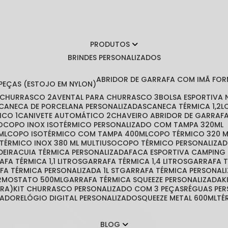
PRODUTOS
BRINDES PERSONALIZADOS
ABRIDOR DE GARRAFA COM IMÃ FO
 PEÇAS (ESTOJO EM NYLON)
A CHURRASCO 2
AVENTAL PARA CHURRASCO 3
BOLSA ESPORTIVA
CANECA DE PORCELANA PERSONALIZADAS
CANECA TÉRMICA 1,2L
ICO 1
CANIVETE AUTOMÁTICO 2
CHAVEIRO ABRIDOR DE GARRAF
O
COPO INOX ISOTÉRMICO PERSONALIZADO COM TAMPA 320ML
ML
COPO ISOTÉRMICO COM TAMPA 400ML
COPO TÉRMICO 320 
 TÉRMICO INOX 380 ML MULTIUSO
COPO TÉRMICO PERSONALIZA
DEIRA
CUIA TÉRMICA PERSONALIZADA
FACA ESPORTIVA CAMPING
RAFA TÉRMICA 1,1 LITROS
GARRAFA TÉRMICA 1,4 LITROS
GARRAFA 
AFA TÉRMICA PERSONALIZADA 1L ST
GARRAFA TÉRMICA PERSONAL
ERMOSTATO 500ML
GARRAFA TÉRMICA SQUEEZE PERSONALIZADA
IRA)
KIT CHURRASCO PERSONALIZADO COM 3 PEÇAS
RÉGUAS PE
ZADO
RELÓGIO DIGITAL PERSONALIZADO
SQUEEZE METAL 600ML
T
BLOG