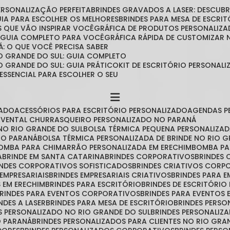
PERSONALIZAÇÃO PERFEITA
BRINDES GRAVADOS A LASER: DESCU
GUIA PARA ESCOLHER OS MELHORES
BRINDES PARA MESA DE ESCRITÓ
IAS QUE VÃO INSPIRAR VOCÊ
GRÁFICA DE PRODUTOS PERSONALIZA
O GUIA COMPLETO PARA VOCÊ
GRÁFICA RÁPIDA DE CUSTOMIZAR
Á: O QUE VOCÊ PRECISA SABER
O GRANDE DO SUL: GUIA COMPLETO
O GRANDE DO SUL: GUIA PRÁTICO
KIT DE ESCRITÓRIO PERSONA
 ESSENCIAL PARA ESCOLHER O SEU
ZADO
ACESSÓRIOS PARA ESCRITÓRIO PERSONALIZADO
AGENDAS 
AVENTAL CHURRASQUEIRO PERSONALIZADO NO PARANÁ
NO RIO GRANDE DO SUL
BOLSA TÉRMICA PEQUENA PERSONALIZA
 NO PARANÁ
BOLSA TÉRMICA PERSONALIZADA DE BRINDE NO RIO 
BOMBA PARA CHIMARRÃO PERSONALIZADA EM ERECHIM
BOMBA P
A
BRINDE EM SANTA CATARINA
BRINDES CORPORATIVOS
BRINDES
RINDES CORPORATIVOS SOFISTICADOS
BRINDES CRIATIVOS CORP
 EMPRESARIAIS
BRINDES EMPRESARIAIS CRIATIVOS
BRINDES PARA 
S EM ERECHIM
BRINDES PARA ESCRITÓRIO
BRINDES DE ESCRITÓRI
BRINDES PARA EVENTOS CORPORATIVOS
BRINDES PARA EVENTOS 
INDES A LASER
BRINDES PARA MESA DE ESCRITÓRIO
BRINDES PERS
ES PERSONALIZADO NO RIO GRANDE DO SUL
BRINDES PERSONALIZ
O PARANÁ
BRINDES PERSONALIZADOS PARA CLIENTES NO RIO GRA