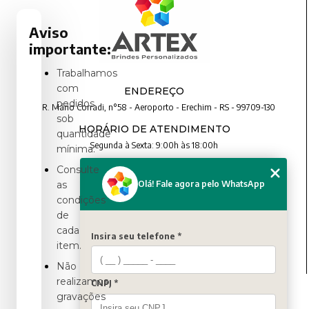
Aviso
importante:
Trabalhamos
com
ENDEREÇO
pedidos
R. Mário Corradi, n°58 - Aeroporto - Erechim - RS - 99709-130
sob
HORÁRIO DE ATENDIMENTO
quantidade
Segunda à Sexta: 9:00h às 18:00h
mínima.
Consulte
CONTATO
Olá! Fale agora pelo WhatsApp
as
condições
(54) 3321-4699
de
(54) 3321-4699
cada
contato@artexbrindes.com.br
Insira seu telefone *
item.
Não
realizamos
CNPJ *
MENU
gravações
HOME